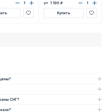
от 1 190
₽
пить
Купить
 цены?
траны СНГ?
аказа?