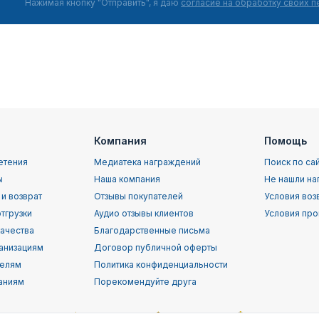
Нажимая кнопку "Отправить", я даю
согласие на обработку своих 
Компания
Помощь
етения
Медиатека награждений
Поиск по са
ы
Наша компания
Не нашли на
 и возврат
Отзывы покупателей
Условия воз
тгрузки
Аудио отзывы клиентов
Условия про
качества
Благодарственные письма
анизациям
Договор публичной оферты
телям
Политика конфиденциальности
аниям
Порекомендуйте друга