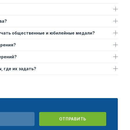
ва?
учать общественные и юбилейные медали?
ерения?
ерений?
, где их задать?
ОТПРАВИТЬ