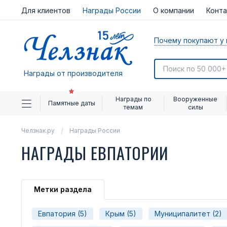
Для клиентов
Награды России
О компании
Конт
Почему покупают у 
Награды от производителя
Награды по
Вооруженные
Памятные даты
темам
силы
Челзнак.ру
Награды России
НАГРАДЫ ЕВПАТОРИИ
Метки раздела
Евпатория (5)
Крым (5)
Муниципалитет (2)