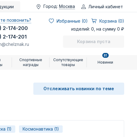
Город:
Москва
Личный кабинет
дукции
те позвонить?
Избранные (
0
)
Корзина (0)
) 2-174-200
изделий: 0, на сумму 0 ₽
) 2-174-201
Корзина пуста
n@chelznak.ru
81
и
Спортивные
Сопутствующие
Новинки
ры
награды
товары
Отслеживать новинки по теме
ка (1)
Космонавтика (1)