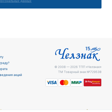
персональных данных
йту
граду?
© 2008 — 2026
ТПП «Челзнак»
врата
ТМ Товарный знак №729538
ведения акций