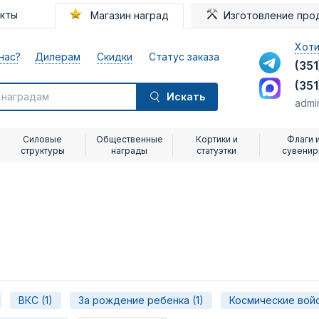
акты
Магазин наград
Изготовление про
Хоти
нас?
Дилерам
Скидки
Статус заказа
(351
(351
Искать
admi
Силовые
Общественные
Кортики и
Флаги 
структуры
награды
статуэтки
сувени
ВКС (1)
За рождение ребенка (1)
Космические войс