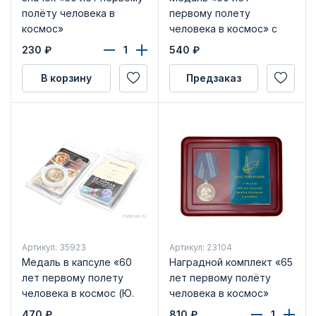
полёту человека в
первому полету
космос»
человека в космос» с
бланком удостоверения
230
₽
540
₽
В корзину
Предзаказ
Артикул: 35923
Артикул: 23104
Медаль в капсуле «60
Наградной комплект «65
лет первому полету
лет первому полёту
человека в космос (Ю.
человека в космос»
Гагарин)»
470
₽
810
₽