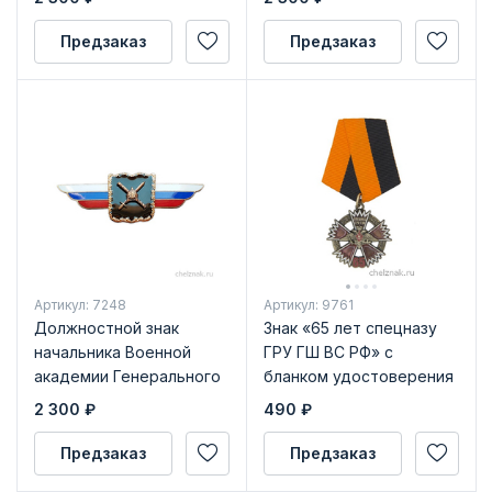
ему равного ЦОВУ ГШ
ЦОВУ ГШ №2
№1
Предзаказ
Предзаказ
Артикул: 7248
Артикул: 9761
Должностной знак
Знак «65 лет спецназу
начальника Военной
ГРУ ГШ ВС РФ» с
академии Генерального
бланком удостоверения
штаба Вооруженных Сил
2 300
₽
490
₽
РФ №8
Предзаказ
Предзаказ