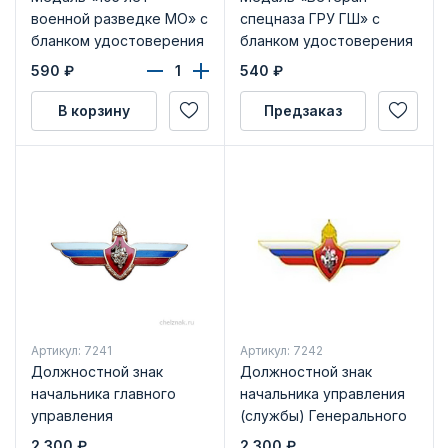
военной разведке МО» с
спецназа ГРУ ГШ» с
бланком удостоверения
бланком удостоверения
590
₽
540
₽
В корзину
Предзаказ
Артикул: 7241
Артикул: 7242
Должностной знак
Должностной знак
начальника главного
начальника управления
управления
(службы) Генерального
Генерального штаба и
штаба и ему равного
2 300
₽
2 300
₽