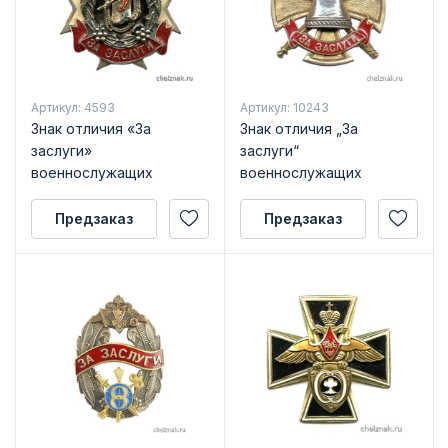
Артикул: 4593
Артикул: 10243
Знак отличия «За
Знак отличия „За
заслуги»
заслуги“
военнослужащих
военнослужащих
Главного оперативного
Главного
управления
организационно-
Предзаказ
Предзаказ
Генерального штаба
мобилизационного
Вооруженных Сил
управления
Российской Федерации
Генерального штаба
Вооружённых Сил