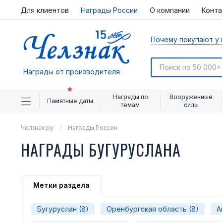
Для клиентов
Награды России
О компании
Конт
Почему покупают у 
Награды от производителя
Награды по
Вооруженные
Памятные даты
темам
силы
Челзнак.ру
Награды России
НАГРАДЫ БУГУРУСЛАНА
Метки раздела
Бугуруслан (8)
Оренбургская область (8)
А