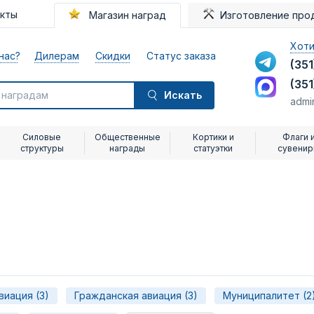
акты
Магазин наград
Изготовление про
Хоти
нас?
Дилерам
Скидки
Статус заказа
(351
(351
Искать
admi
Силовые
Общественные
Кортики и
Флаги 
структуры
награды
статуэтки
сувени
виация (3)
Гражданская авиация (3)
Муниципалитет (2