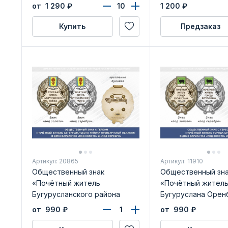
авиации БЛУ ГА. А
от 1 290
₽
1 200
₽
Купить
Предзаказ
Артикул: 20865
Артикул: 11910
Общественный знак
Общественный зн
«Почётный житель
«Почётный житель
Бугурусланского района
Бугуруслана Орен
Оренбургской области»
области»
от 990
₽
от 990
₽