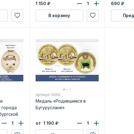
Н-2»
авиации БЛУ ГА. Як-40»
1 150
₽
690
₽
В корзину
Пред
Артикул: 6559
ак
Медаль «Родившимся в
 города
Бугуруслане»
бургской
от 1 190
₽