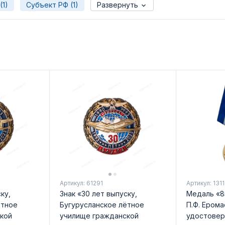
(1)
Субъект РФ (1)
Развернуть
Артикул: 61291
Артикул: 131
ку,
Знак «30 лет выпуску,
Медаль «85
ётное
Бугурусланское лётное
П.Ф. Ерома
кой
училище гражданской
удостовер