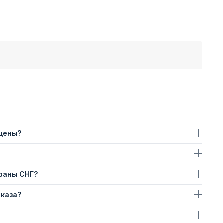
 цены?
траны СНГ?
аказа?