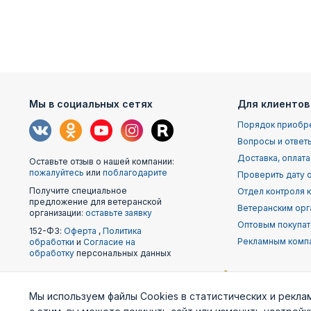
Мы в социальных сетях
Для клиентов
Порядок приобр
Вопросы и ответ
Доставка, оплата
Оставьте отзыв о нашей компании:
пожалуйтесь
или
поблагодарите
Проверить дату о
Получите специальное
Отдел контроля 
предложение для ветеранской
Ветеранским орг
организации:
оставьте заявку
Оптовым покупа
152-ФЗ:
Оферта
,
Политика
Рекламным комп
обработки
и
Согласие на
обработку
персональных данных
Наши
Мы используем файлы Cookies в статистических и рекла
партнеры