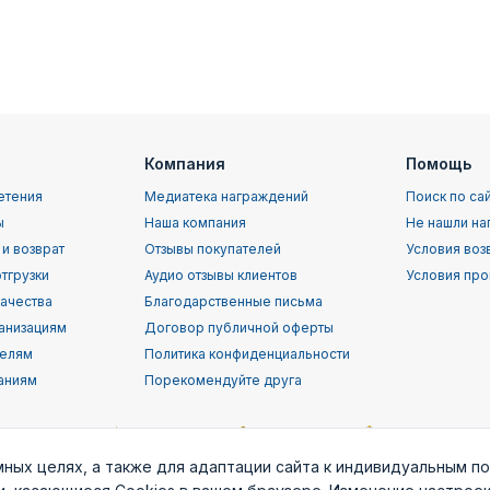
Компания
Помощь
етения
Медиатека награждений
Поиск по са
ы
Наша компания
Не нашли на
 и возврат
Отзывы покупателей
Условия воз
тгрузки
Аудио отзывы клиентов
Условия про
качества
Благодарственные письма
анизациям
Договор публичной оферты
телям
Политика конфиденциальности
аниям
Порекомендуйте друга
мных целях, а также для адаптации сайта к индивидуальным п