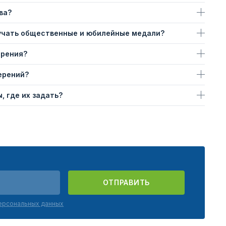
ва?
учать общественные и юбилейные медали?
ерения?
ерений?
, где их задать?
ОТПРАВИТЬ
персональных данных