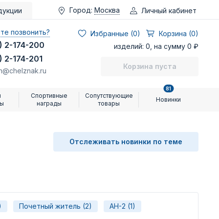
Город:
Москва
Личный кабинет
дукции
те позвонить?
Избранные (
0
)
Корзина (0)
) 2-174-200
изделий: 0, на сумму 0 ₽
) 2-174-201
Корзина пуста
n@chelznak.ru
81
и
Спортивные
Сопутствующие
Новинки
ры
награды
товары
Отслеживать новинки по теме
)
Почетный житель (2)
АН-2 (1)