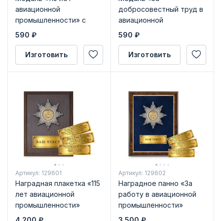
авиационной
добросовестный труд в
промышленности» с
авиационной
бланком удостоверения
промышленности» с
590
₽
590
₽
бланком удостоверения
Изготовить
Изготовить
Артикул: 129601
Артикул: 129602
Наградная плакетка «115
Наградное панно «За
лет авиационной
работу в авиационной
промышленности»
промышленности»
4 200
₽
3 500
₽