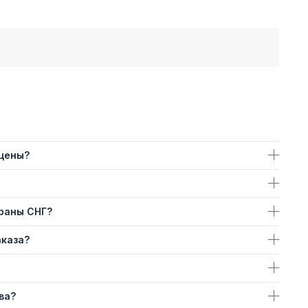
 цены?
траны СНГ?
аказа?
ва?