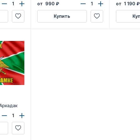
сти»
области»
от 990
₽
от 1 190
₽
Купить
Ку
 Аркадак