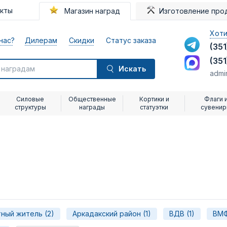
акты
Магазин наград
Изготовление про
Хоти
нас?
Дилерам
Скидки
Статус заказа
(351
(351
Искать
admi
Силовые
Общественные
Кортики и
Флаги 
структуры
награды
статуэтки
сувени
ный житель (2)
Аркадакский район (1)
ВДВ (1)
ВМФ