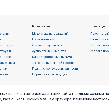
Компания
Помощь
етения
Медиатека награждений
Поиск по са
ы
Наша компания
Не нашли на
 и возврат
Отзывы покупателей
Условия воз
тгрузки
Аудио отзывы клиентов
Условия про
качества
Благодарственные письма
анизациям
Договор публичной оферты
телям
Политика конфиденциальности
аниям
Порекомендуйте друга
мных целях, а также для адаптации сайта к индивидуальным п
ки, касающиеся Cookies в вашем браузере. Изменение настрое
орской
Воздушно-
ВВС (ВКС) РФ
Пограничные
Служба
т
десантные
войска РФ
раз