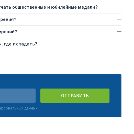
учать общественные и юбилейные медали?
ерения?
ерений?
, где их задать?
ОТПРАВИТЬ
персональных данных