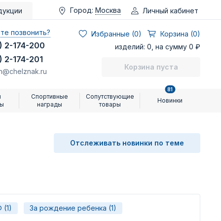
Город:
Москва
Личный кабинет
дукции
те позвонить?
Избранные (
0
)
Корзина (0)
) 2-174-200
изделий: 0, на сумму 0 ₽
) 2-174-201
Корзина пуста
n@chelznak.ru
81
и
Спортивные
Сопутствующие
Новинки
ры
награды
товары
Отслеживать новинки по теме
 (1)
За рождение ребенка (1)