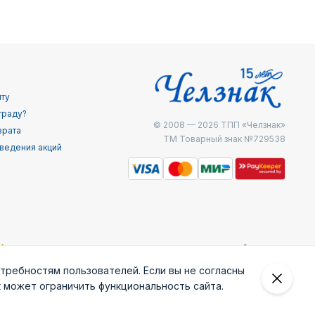
йту
граду?
© 2008 — 2026
ТПП «Челзнак»
врата
ТМ Товарный знак №729538
ведения акций
отребностям пользователей. Если вы не согласны
к может ограничить функциональность сайта.
 внешней
Железнодоржные
Министерство
МЧС России
ведки
войска РФ
внутренних дел