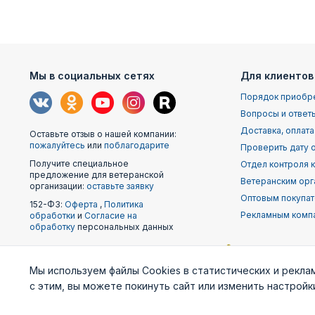
Мы в социальных сетях
Для клиентов
Порядок приобр
Вопросы и ответ
Доставка, оплата
Оставьте отзыв о нашей компании:
пожалуйтесь
или
поблагодарите
Проверить дату о
Получите специальное
Отдел контроля 
предложение для ветеранской
Ветеранским орг
организации:
оставьте заявку
Оптовым покупа
152-ФЗ:
Оферта
,
Политика
Рекламным комп
обработки
и
Согласие на
обработку
персональных данных
Наши
Мы используем файлы Cookies в статистических и рекла
партнеры
с этим, вы можете покинуть сайт или изменить настрой
Министерство
Генштаб ВС РФ
Военно-м
обороны
фло