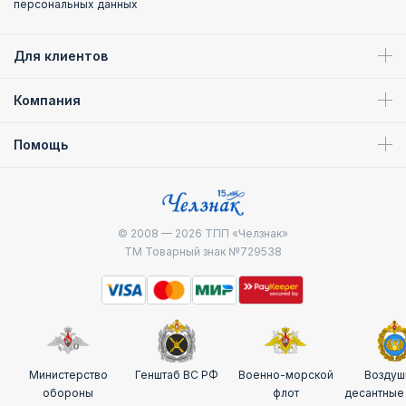
персональных данных
Для клиентов
Компания
Помощь
© 2008 — 2026
ТПП «Челзнак»
ТМ Товарный знак №729538
Министерство
Генштаб ВС РФ
Военно-морской
Воздуш
обороны
флот
десантные