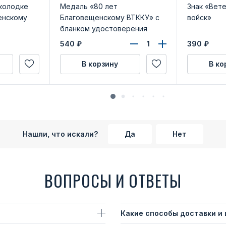
колодке
Медаль «80 лет
Знак «Вет
енскому
Благовещенскому ВТККУ» с
войск»
бланком удостоверения
540
₽
390
₽
В корзину
В ко
Нашли, что искали?
Да
Нет
ВОПРОСЫ И ОТВЕТЫ
Какие способы доставки и