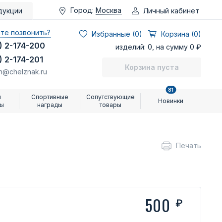
Город:
Москва
Личный кабинет
дукции
те позвонить?
Избранные (
0
)
Корзина (0)
) 2-174-200
изделий: 0, на сумму 0 ₽
) 2-174-201
Корзина пуста
n@chelznak.ru
81
и
Спортивные
Сопутствующие
Новинки
ры
награды
товары
Печать
500
₽