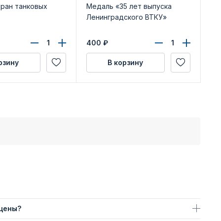
еран танковых
Медаль «35 лет выпуска
Ме
Ленинградского ВТКУ»
ВТ
уд
400
₽
65
рзину
В корзину
 цены?