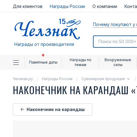
Для клиентов
Награды России
О компании
Конт
Почему покупают у 
Награды от производителя
Награды по
Вооруженные
Памятные даты
темам
силы
Челзнак.ру
Награды России
Сувенирная продукция
НАКОНЕЧНИК НА КАРАНДАШ «
Наконечник на карандаш