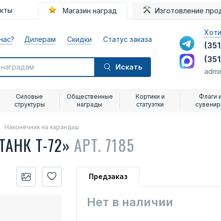
акты
Магазин наград
Изготовление про
Хоти
нас?
Дилерам
Скидки
Статус заказа
(351
(351
Искать
admi
Силовые
Общественные
Кортики и
Флаги 
структуры
награды
статуэтки
сувени
Наконечник на карандаш
ТАНК Т-72»
АРТ. 7185
Предзаказ
Нет в наличии