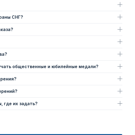
траны СНГ?
аказа?
ва?
учать общественные и юбилейные медали?
ерения?
ерений?
, где их задать?