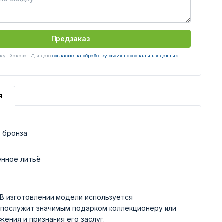
Предзаказ
у "Заказать", я даю
согласие на обработку своих персональных данных
я
 бронза
енное литьё
 В изготовлении модели используется
е послужит значимым подарком коллекционеру или
ения и признания его заслуг.