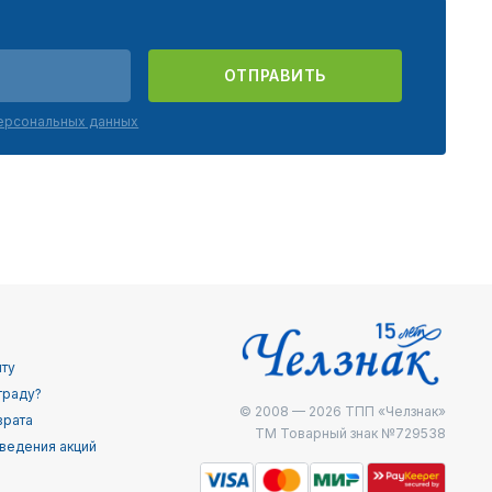
ОТПРАВИТЬ
персональных данных
йту
граду?
© 2008 — 2026
ТПП «Челзнак»
врата
ТМ Товарный знак №729538
ведения акций