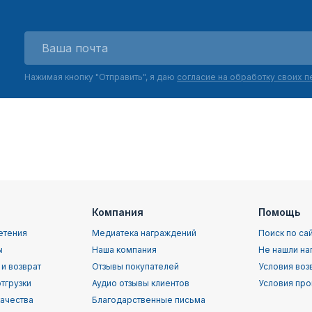
Нажимая кнопку "Отправить", я даю
согласие на обработку своих 
Компания
Помощь
етения
Медиатека награждений
Поиск по са
ы
Наша компания
Не нашли на
 и возврат
Отзывы покупателей
Условия воз
тгрузки
Аудио отзывы клиентов
Условия про
качества
Благодарственные письма