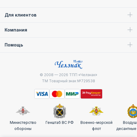
Для клиентов
Компания
Помощь
© 2008 — 2026
ТПП «Челзнак»
ТМ Товарный знак №729538
Министерство
Генштаб ВС РФ
Военно-морской
Воздуш
обороны
флот
десантные