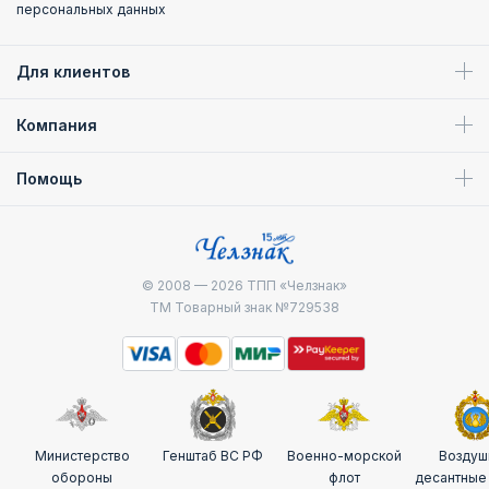
персональных данных
Для клиентов
Компания
Помощь
© 2008 — 2026
ТПП «Челзнак»
ТМ Товарный знак №729538
Министерство
Генштаб ВС РФ
Военно-морской
Воздуш
обороны
флот
десантные