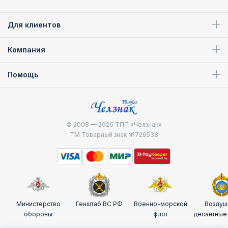
Для клиентов
Компания
Помощь
© 2008 — 2026
ТПП «Челзнак»
ТМ Товарный знак №729538
Министерство
Генштаб ВС РФ
Военно-морской
Воздуш
обороны
флот
десантные