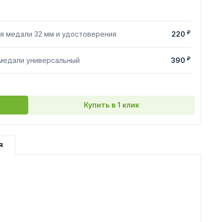
₽
я медали 32 мм и удостоверения
220
₽
 медали универсальный
390
Купить в 1 клик
я