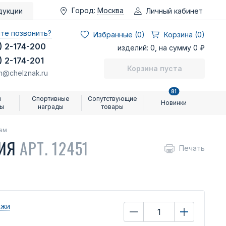
Город:
Москва
Личный кабинет
дукции
те позвонить?
Избранные (
0
)
Корзина (0)
) 2-174-200
изделий: 0, на сумму 0 ₽
) 2-174-201
Корзина пуста
n@chelznak.ru
81
и
Спортивные
Сопутствующие
Новинки
ры
награды
товары
кам
НИЯ
АРТ. 12451
Печать
ажи