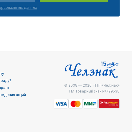
персональных данных
йту
граду?
© 2008 — 2026
ТПП «Челзнак»
врата
ТМ Товарный знак №729538
ведения акций