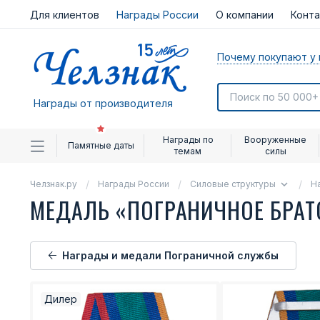
Для клиентов
Награды России
О компании
Конт
Почему покупают у 
Награды от производителя
Награды по
Вооруженные
Памятные даты
темам
силы
Челзнак.ру
Награды России
Силовые структуры
Н
МЕДАЛЬ «ПОГРАНИЧНОЕ БРАТ
Награды и медали Пограничной службы
Дилер