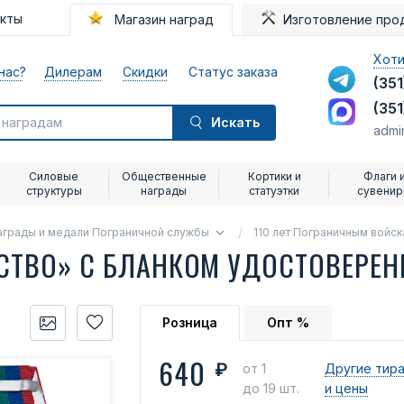
акты
Магазин наград
Изготовление про
Хоти
нас?
Дилерам
Скидки
Статус заказа
(351
(351
Искать
admi
Силовые
Общественные
Кортики и
Флаги 
структуры
награды
статуэтки
сувени
аграды и медали Пограничной службы
110 лет Пограничным войс
СТВО» С БЛАНКОМ УДОСТОВЕРЕ
Розница
Опт %
640
₽
от 1
Другие тир
до 19 шт.
и цены