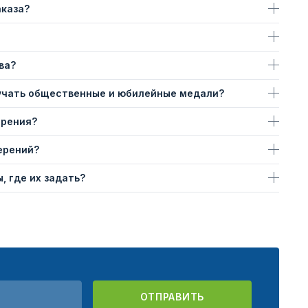
аказа?
ва?
учать общественные и юбилейные медали?
ерения?
ерений?
, где их задать?
ОТПРАВИТЬ