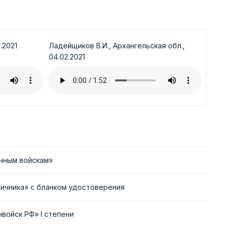
.2021
Ладейщиков В.И., Архангельская обл.,
04.02.2021
ичным войскам»
ичника» с бланком удостоверения
нвойск РФ» I степени