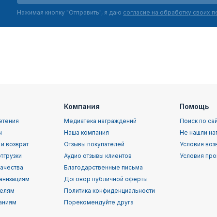
Нажимая кнопку "Отправить", я даю
согласие на обработку своих 
Компания
Помощь
етения
Медиатека награждений
Поиск по са
ы
Наша компания
Не нашли на
 и возврат
Отзывы покупателей
Условия воз
тгрузки
Аудио отзывы клиентов
Условия про
качества
Благодарственные письма
анизациям
Договор публичной оферты
телям
Политика конфиденциальности
аниям
Порекомендуйте друга