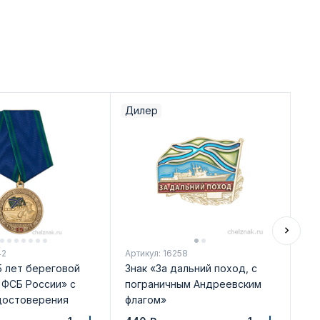
Дилер
Ди
42
Артикул: 16258
Арт
5 лет береговой
Знак «За дальний поход, с
Зн
 ФСБ России» с
пограничным Андреевским
РФ
достоверения
флагом»