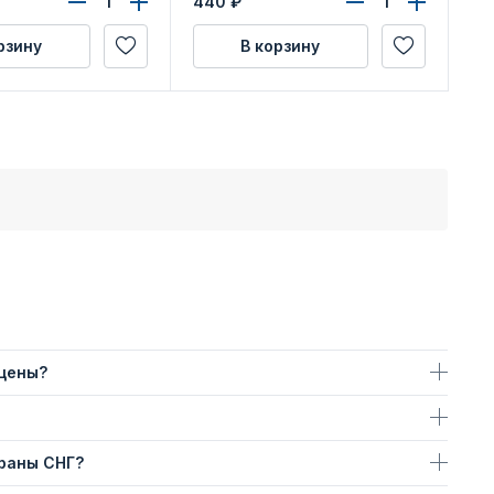
440
₽
69
рзину
В корзину
 цены?
траны СНГ?