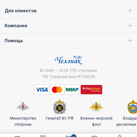
Для клиентов
Компания
Помощь
© 2008 — 2026
ТПП «Челзнак»
ТМ Товарный знак №729538
Министерство
Генштаб ВС РФ
Военно-морской
Воздуш
обороны
флот
десантные