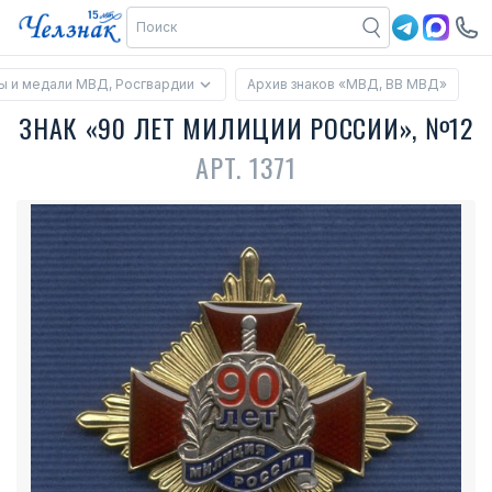
ы и медали МВД, Росгвардии
Архив знаков «МВД, ВВ МВД»
ЗНАК «90 ЛЕТ МИЛИЦИИ РОССИИ», №12
АРТ. 1371