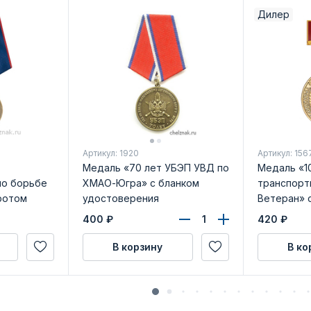
Дилер
Артикул: 1920
Артикул: 156
Медаль «70 лет УБЭП УВД по
Медаль «1
по борьбе
ХМАО-Югра» с бланком
транспорт
ротом
удостоверения
Ветеран» 
» с
удостовер
400
₽
420
₽
рения
В корзину
В ко