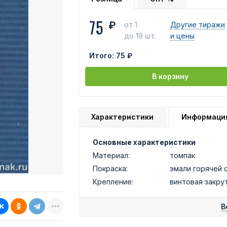
75
₽
от 1
Другие тиражи
до 19 шт.
и цены
Итого:
75 ₽
В корзину
Характеристики
Информаци
Основные характеристики
Материал:
томпак
Покраска:
эмали горячей 
Крепление:
винтовая закру
В