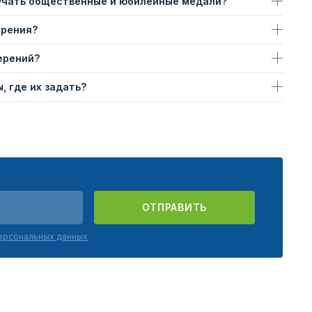
учать общественные и юбилейные медали?
ерения?
ерений?
, где их задать?
ОТПРАВИТЬ
персональных данных