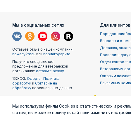
Мы в социальных сетях
Для клиентов
Порядок приобр
Вопросы и ответ
Доставка, оплата
Оставьте отзыв о нашей компании:
пожалуйтесь
или
поблагодарите
Проверить дату о
Получите специальное
Отдел контроля 
предложение для ветеранской
Ветеранским орг
организации:
оставьте заявку
Оптовым покупа
152-ФЗ:
Оферта
,
Политика
Рекламным комп
обработки
и
Согласие на
обработку
персональных данных
Наши
Мы используем файлы Cookies в статистических и рекла
партнеры
с этим, вы можете покинуть сайт или изменить настрой
Министерство
Генштаб ВС РФ
Военно-м
обороны
фло