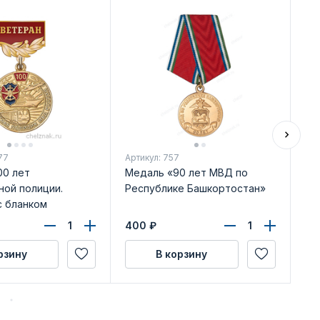
Ди
77
Артикул: 757
Арт
00 лет
Медаль «90 лет МВД по
Зн
ной полиции.
Республике Башкортостан»
УБ
с бланком
уд
ения
400
₽
42
рзину
В корзину