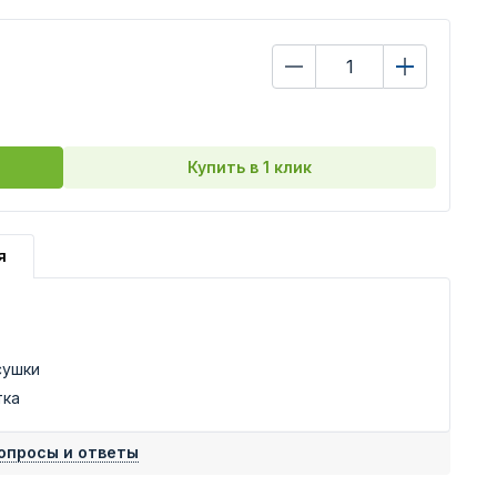
Купить в 1 клик
я
сушки
тка
опросы и ответы