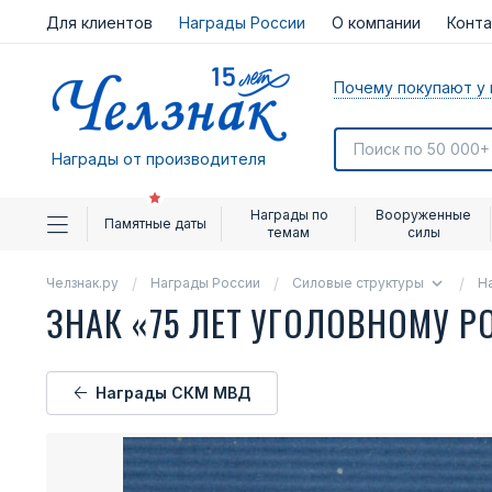
Для клиентов
Награды России
О компании
Конт
Почему покупают у 
Награды от производителя
Награды по
Вооруженные
Памятные даты
темам
силы
Челзнак.ру
Награды России
Силовые структуры
Н
ЗНАК «75 ЛЕТ УГОЛОВНОМУ 
Награды СКМ МВД