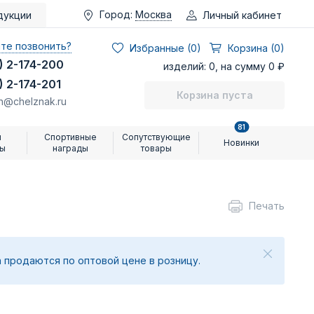
Город:
Москва
Личный кабинет
дукции
те позвонить?
Избранные (
0
)
Корзина (0)
) 2-174-200
изделий: 0, на сумму 0 ₽
) 2-174-201
Корзина пуста
n@chelznak.ru
81
и
Спортивные
Сопутствующие
Новинки
ры
награды
товары
Печать
 продаются по оптовой цене в розницу.