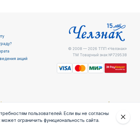
йту
граду?
© 2008 — 2026
ТПП «Челзнак»
врата
ТМ Товарный знак №729538
ведения акций
отребностям пользователей. Если вы не согласны
к может ограничить функциональность сайта.
 внешней
Железнодоржные
Министерство
МЧС России
ведки
войска РФ
внутренних дел