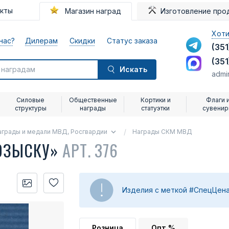
акты
Магазин наград
Изготовление про
Хоти
нас?
Дилерам
Скидки
Статус заказа
(351
(351
Искать
admi
Силовые
Общественные
Кортики и
Флаги 
структуры
награды
статуэтки
сувени
аграды и медали МВД, Росгвардии
Награды СКМ МВД
РОЗЫСКУ»
АРТ. 376
Изделия с меткой #СпецЦена
Розница
Опт %