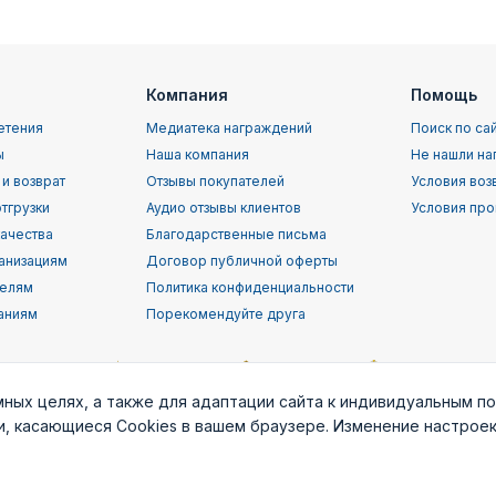
Компания
Помощь
етения
Медиатека награждений
Поиск по са
ы
Наша компания
Не нашли на
 и возврат
Отзывы покупателей
Условия воз
тгрузки
Аудио отзывы клиентов
Условия про
качества
Благодарственные письма
анизациям
Договор публичной оферты
телям
Политика конфиденциальности
аниям
Порекомендуйте друга
мных целях, а также для адаптации сайта к индивидуальным п
ки, касающиеся Cookies в вашем браузере. Изменение настрое
орской
Воздушно-
ВВС (ВКС) РФ
Пограничные
Служба
т
десантные
войска РФ
раз
войска