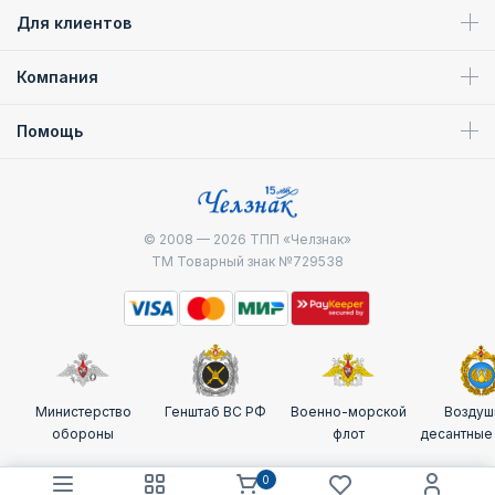
Для клиентов
Компания
Помощь
© 2008 — 2026
ТПП «Челзнак»
ТМ Товарный знак №729538
Министерство
Генштаб ВС РФ
Военно-морской
Воздуш
обороны
флот
десантные
0