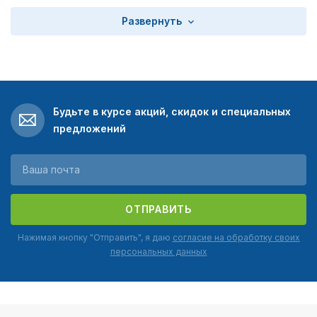
Если вы хотите купить кортик офицерский «Пограничный»,
Развернуть
у нас вы сможете приобрести его по выгодной цене.
Будьте в курсе акций, скидок и специальных
предложений
ОТПРАВИТЬ
Нажимая кнопку "Отправить", я даю
согласие на обработку своих
персональных данных