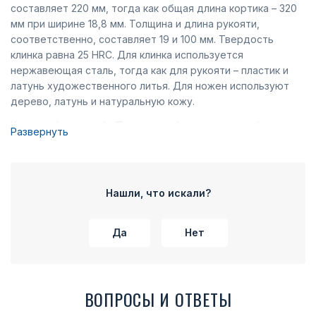
составляет 220 мм, тогда как общая длина кортика – 320
мм при ширине 18,8 мм. Толщина и длина рукояти,
соответственно, составляет 19 и 100 мм. Твердость
клинка равна 25 HRC. Для клинка используется
нержавеющая сталь, тогда как для рукояти – пластик и
латунь художественного литья. Для ножен используют
дерево, латунь и натуральную кожу.
Кортик офицерский «Пограничный» имеет ручку белого
Развернуть
цвета. Ножны в нижней части имеют металлическую
вставку, в поле которой имеется растительный орнамент.
В центральной части ножен располагается герб
Пограничных войск, представляющий собой двуглавого
Нашли, что искали?
орла, увенчанного короной. Птица с распростертыми
крыльями в лапах держала в левой лапе державу, а в
Да
Нет
правой – скипетр. На груди орла имеется щит, в котором
находится всадник, убивающий копьем дракона. Чуть
выше имеется еще одна металлическая вставка, на
которой присутствует еще одна эмблема службы со
ВОПРОСЫ И ОТВЕТЫ
щитом, в центральной части которого располагается
крест с расширяющимися концами.