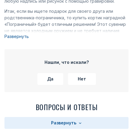
любую надпись или рисунок с помощью гравировки.
Итак, если вы ищете подарок для своего друга или
родственника-пограничника, то купить кортик наградной
«Пограничный» будет отличным решением! Этот сувенир
не является холодным оружием и не требует наличия
Развернуть
сертификатов и разрешений. Поэтому можете смело
заказывать кортик наградной «Пограничный» на нашем
сайте, и вы не разочаруетесь
Нашли, что искали?
Да
Нет
ВОПРОСЫ И ОТВЕТЫ
Развернуть