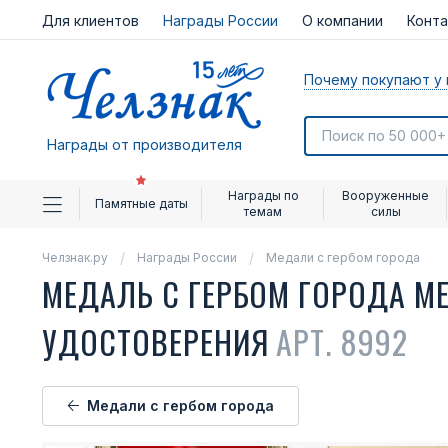
Для клиентов
Награды России
О компании
Конт
Почему покупают у 
Награды от производителя
Награды по
Вооруженные
Памятные даты
темам
силы
Челзнак.ру
Награды России
Медали с гербом города
МЕДАЛЬ С ГЕРБОМ ГОРОДА М
УДОСТОВЕРЕНИЯ
АРТ. 8992
Медали с гербом города