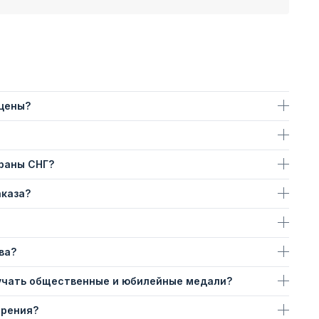
 цены?
траны СНГ?
аказа?
ва?
учать общественные и юбилейные медали?
ерения?