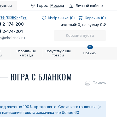
Город:
Москва
Личный кабинет
дукции
те позвонить?
Избранные (
0
)
Корзина (0)
) 2-174-200
изделий: 0, на сумму 0 ₽
) 2-174-201
Корзина пуста
n@chelznak.ru
81
и
Спортивные
Сопутствующие
Новинки
ры
награды
товары
 — ЮГРА С БЛАНКОМ
Печать
под заказ по 100% предоплате. Сроки изготовления
о нанесение текста заказчика (не более 60