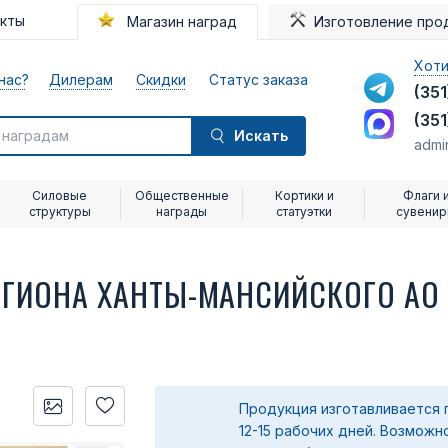
акты
Магазин наград
Изготовление про
Хоти
нас?
Дилерам
Скидки
Статус заказа
(351
(351
Искать
admi
Силовые
Общественные
Кортики и
Флаги 
структуры
награды
статуэтки
сувени
ЕГИОНА ХАНТЫ-МАНСИЙСКОГО АО
Продукция изготавливается 
12-15 рабочих дней. Возможн