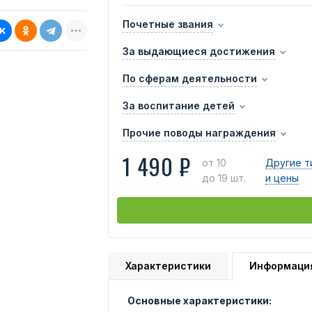
Почетные звания
За выдающиеся достижения
По сферам деятельности
За воспитание детей
Прочие поводы награждения
1 490 ₽
от 10
Другие т
до 19 шт.
и цены
Характеристики
Информаци
Основные характеристики: