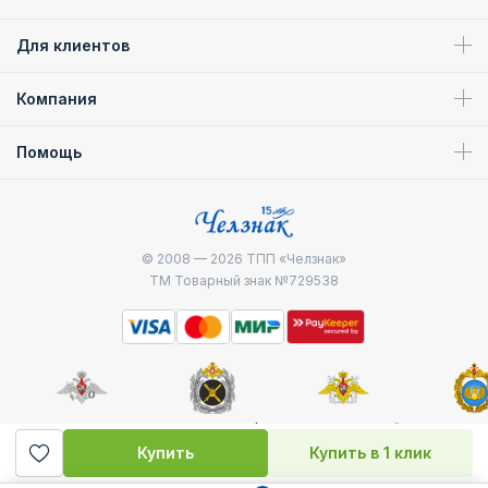
Для клиентов
Компания
Помощь
© 2008 — 2026
ТПП «Челзнак»
ТМ Товарный знак №729538
Министерство
Генштаб ВС РФ
Военно-морской
Воздуш
обороны
флот
десантные
Купить
Купить в 1 клик