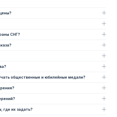
 цены?
траны СНГ?
аказа?
ва?
учать общественные и юбилейные медали?
ерения?
ерений?
, где их задать?