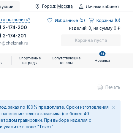
Город:
Москва
Личный кабинет
дукции
те позвонить?
Избранные (
0
)
Корзина (0)
) 2-174-200
изделий: 0, на сумму 0 ₽
) 2-174-201
Корзина пуста
n@chelznak.ru
81
и
Спортивные
Сопутствующие
Новинки
ры
награды
товары
Печать
под заказ по 100% предоплате. Сроки изготовления
 нанесение текста заказчика (не более 40
методом гравировки. При выборе изделия с
и укажите в поле "Текст".