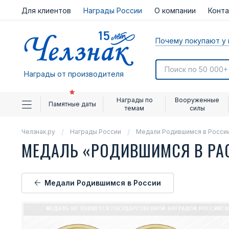
Для клиентов
Награды России
О компании
Конт
Почему покупают у 
Награды от производителя
Награды по
Вооруженные
Памятные даты
темам
силы
Челзнак.ру
Награды России
Медали Родившимся в Росси
МЕДАЛЬ «РОДИВШИМСЯ В РА
Медали Родившимся в России