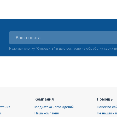
Нажимая кнопку "Отправить", я даю
согласие на обработку своих 
Компания
Помощь
етения
Медиатека награждений
Поиск по са
ы
Наша компания
Не нашли на