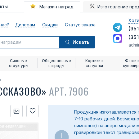
акты
Магазин наград
Изготовление про
Хоти
нас?
Дилерам
Скидки
Статус заказа
(351
(351
Искать
admi
Силовые
Общественные
Кортики и
Флаги 
структуры
награды
статуэтки
сувени
и
ССКАЗОВО»
АРТ. 7906
Продукция изготавливается 
7-10 рабочих дней. Возможно
символов) на аверс медали 
гравировкой текст гравировк