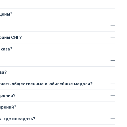
 цены?
траны СНГ?
аказа?
ва?
учать общественные и юбилейные медали?
ерения?
ерений?
, где их задать?