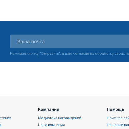
Нажимая кнопку "Отправить", я даю
согласие на обработку своих 
Компания
Помощь
етения
Медиатека награждений
Поиск по са
ы
Наша компания
Не нашли на