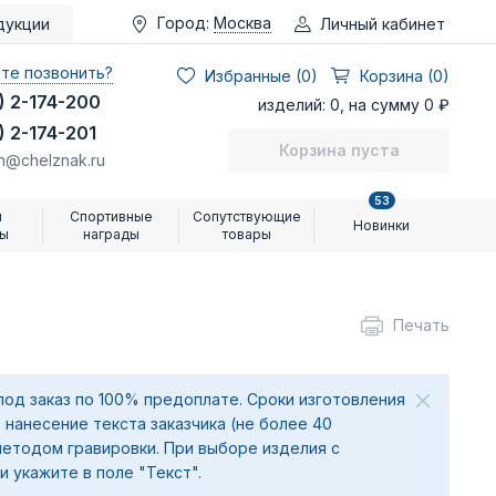
Город:
Москва
Личный кабинет
дукции
те позвонить?
Избранные (
0
)
Корзина (0)
) 2-174-200
изделий: 0, на сумму 0 ₽
) 2-174-201
Корзина пуста
n@chelznak.ru
53
и
Спортивные
Сопутствующие
Новинки
ры
награды
товары
Печать
под заказ по 100% предоплате. Сроки изготовления
 нанесение текста заказчика (не более 40
методом гравировки. При выборе изделия с
и укажите в поле "Текст".