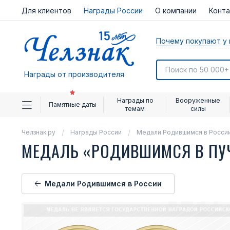
Для клиентов
Награды России
О компании
Конт
Почему покупают у 
Награды от производителя
Награды по
Вооруженные
Памятные даты
темам
силы
Челзнак.ру
Награды России
Медали Родившимся в Росси
МЕДАЛЬ «РОДИВШИМСЯ В ПУ
Медали Родившимся в России