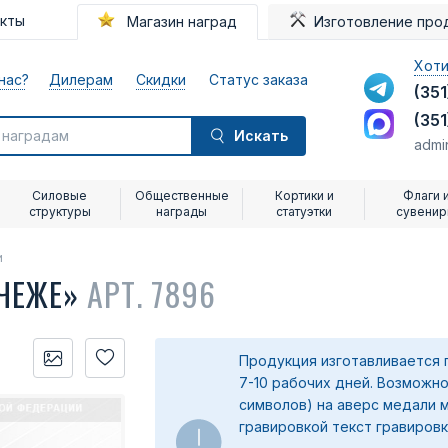
акты
Магазин наград
Изготовление про
Хоти
нас?
Дилерам
Скидки
Статус заказа
(351
(351
Искать
admi
Силовые
Общественные
Кортики и
Флаги 
структуры
награды
статуэтки
сувени
и
ЧЕЖЕ»
АРТ. 7896
Продукция изготавливается 
7-10 рабочих дней. Возможно
символов) на аверс медали 
гравировкой текст гравировк