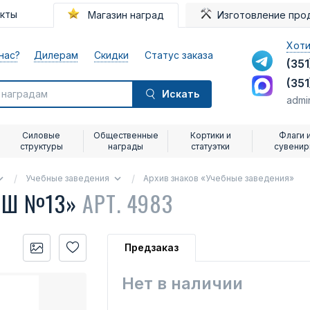
акты
Магазин наград
Изготовление про
Хоти
нас?
Дилерам
Скидки
Статус заказа
(351
(351
Искать
admi
Силовые
Общественные
Кортики и
Флаги 
структуры
награды
статуэтки
сувени
Учебные заведения
Архив знаков «Учебные заведения»
СОШ №13»
АРТ. 4983
Предзаказ
Нет в наличии