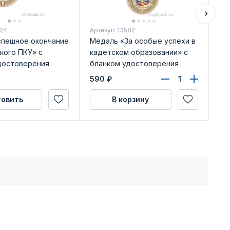
724
Артикул: 13582
Арт
успешное окончание
Медаль «За особые успехи в
Зн
кого ПКУ» с
кадетском образовании» с
ат
достоверения
бланком удостоверения
ко
590
₽
49
товить
В корзину