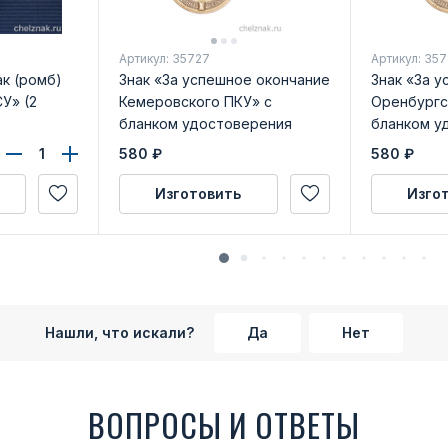
Артикул: 35727
Артикул: 35
к (ромб)
Знак «За успешное окончание
Знак «За 
У» (2
Кемеровского ПКУ» с
Оренбургс
бланком удостоверения
бланком у
580
₽
580
₽
Изготовить
Изго
Нашли, что искали?
Да
Нет
ВОПРОСЫ И ОТВЕТЫ