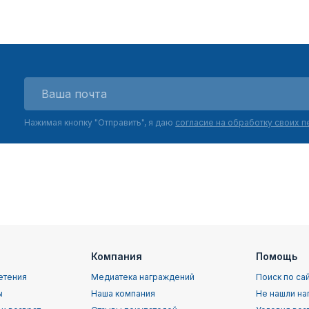
Нажимая кнопку "Отправить", я даю
согласие на обработку своих 
Компания
Помощь
етения
Медиатека награждений
Поиск по са
ы
Наша компания
Не нашли на