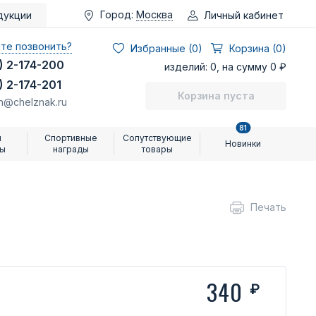
Город:
Москва
Личный кабинет
дукции
те позвонить?
Избранные (
0
)
Корзина (0)
) 2-174-200
изделий: 0, на сумму 0 ₽
) 2-174-201
Корзина пуста
n@chelznak.ru
81
и
Спортивные
Сопутствующие
Новинки
ры
награды
товары
Печать
340
₽