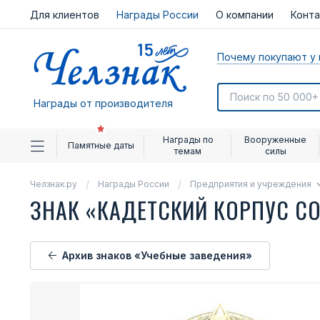
Для клиентов
Награды России
О компании
Конт
Почему покупают у 
Награды от производителя
Награды по
Вооруженные
Памятные даты
темам
силы
Челзнак.ру
Награды России
Предприятия и учреждения
ЗНАК «КАДЕТСКИЙ КОРПУС 
Архив знаков «Учебные заведения»