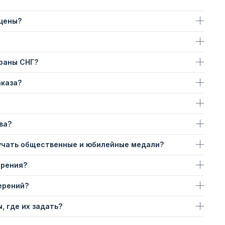
 цены?
траны СНГ?
аказа?
ва?
учать общественные и юбилейные медали?
ерения?
ерений?
, где их задать?