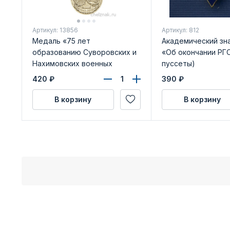
Артикул: 13856
Артикул: 812
Медаль «75 лет
Академический зна
образованию Суворовских и
«Об окончании РГС
Нахимовских военных
пуссеты)
училищ» с бланком
420
₽
390
₽
удостоверения
В корзину
В корзину