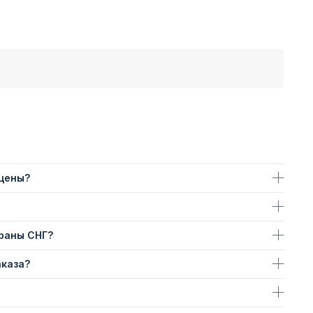
 цены?
траны СНГ?
аказа?