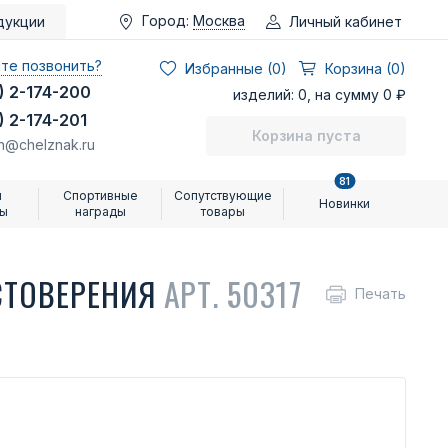
Город:
Москва
Личный кабинет
дукции
те позвонить?
Избранные (
0
)
Корзина (0)
) 2-174-200
изделий: 0, на сумму 0 ₽
) 2-174-201
Корзина пуста
n@chelznak.ru
81
и
Спортивные
Сопутствующие
Новинки
ры
награды
товары
СТОВЕРЕНИЯ
АРТ. 50317
Печать