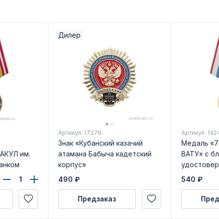
Дилер
Артикул: 17278
Артикул: 142
Знак «Кубанский казачий
Медаль «7
АКУЛ им.
атамана Бабыча кадетский
ВАТУ» с б
ланком
корпус»
удостовер
490
₽
540
₽
Предзаказ
Пред