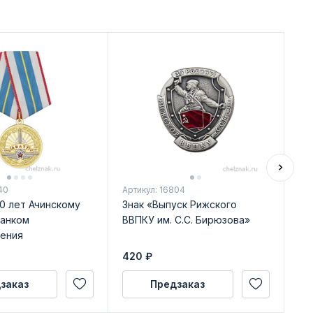
Ди
40
Артикул: 16804
Арт
0 лет Ачинскому
Знак «Выпуск Рижского
Ме
ланком
ВВПКУ им. С.С. Бирюзова»
ака
ения
Бу
уд
420
₽
54
заказ
Предзаказ