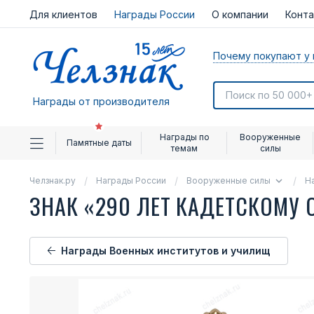
Для клиентов
Награды России
О компании
Конт
Почему покупают у 
Награды от производителя
Награды по
Вооруженные
Памятные даты
темам
силы
Челзнак.ру
Награды России
Вооруженные силы
Н
ЗНАК «290 ЛЕТ КАДЕТСКОМУ
Награды Военных институтов и училищ