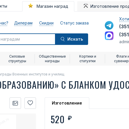
акты
Магазин наград
Изготовление про
Хоти
нас?
Дилерам
Скидки
Статус заказа
(351
(351
Искать
admi
Силовые
Общественные
Кортики и
Флаги 
структуры
награды
статуэтки
сувени
аграды Военных институтов и училищ
 ОБРАЗОВАНИЮ» С БЛАНКОМ УДО
Изготовление
520
₽