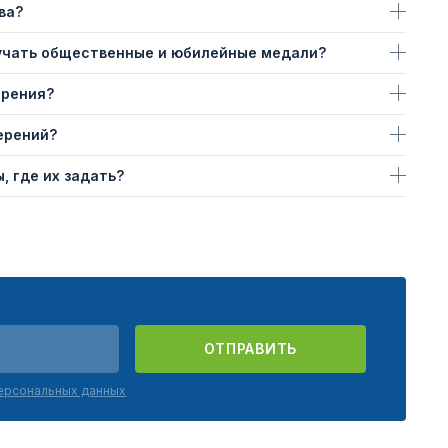
ва?
учать общественные и юбилейные медали?
ерения?
ерений?
, где их задать?
ОТПРАВИТЬ
персональных данных