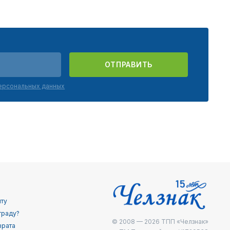
ОТПРАВИТЬ
персональных данных
йту
граду?
© 2008 — 2026
ТПП «Челзнак»
врата