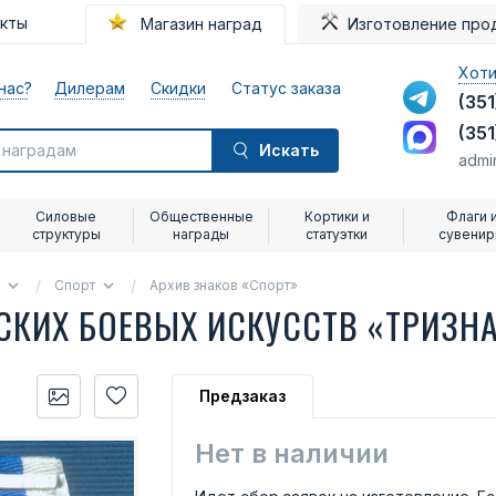
акты
Магазин наград
Изготовление про
Хоти
нас?
Дилерам
Скидки
Статус заказа
(351
(351
Искать
admi
Силовые
Общественные
Кортики и
Флаги 
структуры
награды
статуэтки
сувени
Спорт
Архив знаков «Спорт»
СКИХ БОЕВЫХ ИСКУССТВ «ТРИЗН
Предзаказ
Нет в наличии