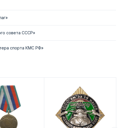
лаг»
ого совета СССР»
стера спорта КМС РФ»