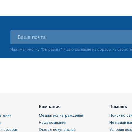
Нажимая кнопку "Отправить", я даю
согласие на обработку своих 
Компания
Помощь
етения
Медиатека награждений
Поиск по са
ы
Наша компания
Не нашли на
 и возврат
Отзывы покупателей
Условия воз