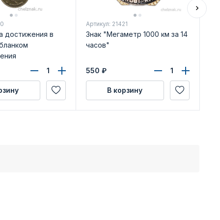
30
Артикул: 21421
Арт
а достижения в
Знак "Мегаметр 1000 км за 14
Зн
 бланком
часов"
сп
ения
Фе
на
550
₽
рзину
В корзину