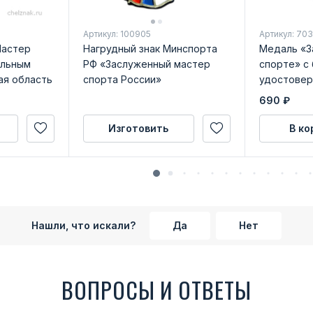
Артикул: 100905
Артикул: 70
Мастер
Нагрудный знак Минспорта
Медаль «З
альным
РФ «Заслуженный мастер
спорте» с
ая область
спорта России»
удостовер
690
₽
Изготовить
В ко
Нашли, что искали?
Да
Нет
ВОПРОСЫ И ОТВЕТЫ