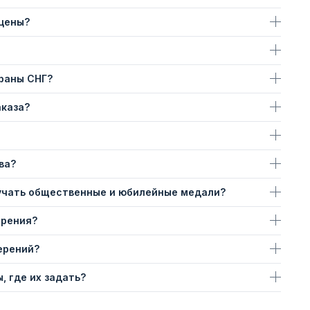
 цены?
траны СНГ?
аказа?
ва?
учать общественные и юбилейные медали?
ерения?
ерений?
, где их задать?