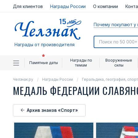
Для клиентов
Награды России
О компании
Конт
Почему покупают у 
Награды от производителя
Награды по
Вооруженные
Памятные даты
темам
силы
Челзнак.ру
Награды России
Геральдика, география, спорт
МЕДАЛЬ ФЕДЕРАЦИИ СЛАВЯН
Архив знаков «Спорт»