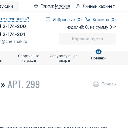
Город:
Москва
Личный кабинет
дукции
те позвонить?
Избранные (
0
)
Корзина (0)
) 2-174-200
изделий: 0, на сумму 0 ₽
) 2-174-201
Корзина пуста
n@chelznak.ru
81
и
Спортивные
Сопутствующие
Новинки
ры
награды
товары
А»
АРТ. 299
Печать