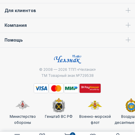
Для клиентов
Компания
Помощь
© 2008 — 2026
ТПП «Челзнак»
ТМ Товарный знак №729538
Министерство
Генштаб ВС РФ
Военно-морской
Воздуш
обороны
флот
десантные