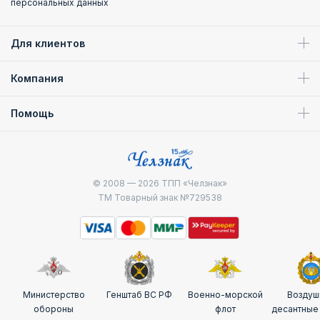
персональных данных
Для клиентов
Компания
Помощь
© 2008 — 2026
ТПП «Челзнак»
ТМ Товарный знак №729538
Министерство
Генштаб ВС РФ
Военно-морской
Воздуш
обороны
флот
десантные