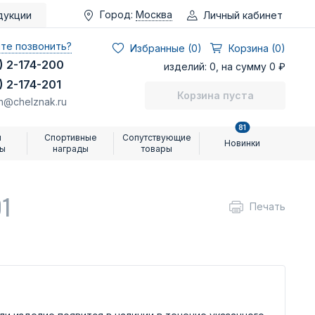
Город:
Москва
Личный кабинет
дукции
те позвонить?
Избранные (
0
)
Корзина (0)
) 2-174-200
изделий: 0, на сумму 0 ₽
) 2-174-201
Корзина пуста
n@chelznak.ru
81
и
Спортивные
Сопутствующие
Новинки
ры
награды
товары
91
Печать