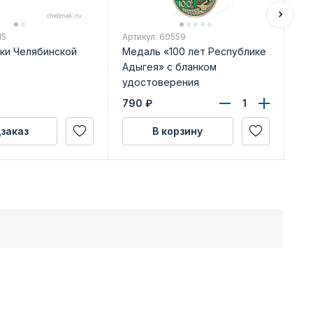
15
Артикул: 60559
Арт
тки Челябинской
Медаль «100 лет Республике
Зн
Адыгея» с бланком
за
удостоверения
бл
790
₽
62
заказ
В корзину