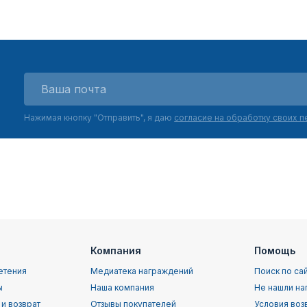
Нажимая кнопку "Отправить", я даю
согласие на обработку своих 
Компания
Помощь
етения
Медиатека награждений
Поиск по са
ы
Наша компания
Не нашли на
 и возврат
Отзывы покупателей
Условия воз