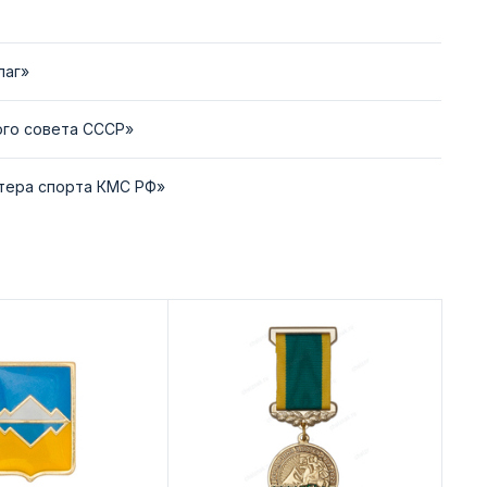
лаг»
ого совета СССР»
стера спорта КМС РФ»