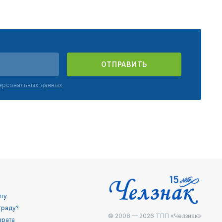
ОТПРАВИТЬ
персональных данных
йту
граду?
© 2008 — 2026
ТПП «Челзнак»
врата