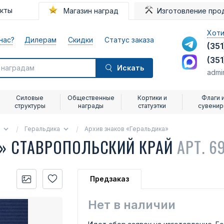
акты
Магазин наград
Изготовление про
Хоти
нас?
Дилерам
Скидки
Статус заказа
(351
(351
Искать
admi
Силовые
Общественные
Кортики и
Флаги 
структуры
награды
статуэтки
сувени
Геральдика
Архив знаков «Геральдика»
У» СТАВРОПОЛЬСКИЙ КРАЙ
АРТ. 6
Предзаказ
Нет в наличии