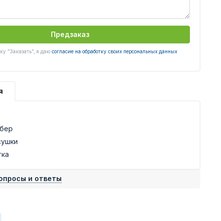
Предзаказ
у "Заказать", я даю
согласие на обработку своих персональных данных
я
ьбер
сушки
тка
опросы и ответы