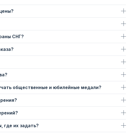
 цены?
траны СНГ?
аказа?
ва?
учать общественные и юбилейные медали?
ерения?
ерений?
, где их задать?