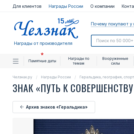
Для клиентов
Награды России
О компании
Конт
Почему покупают у 
Награды от производителя
Награды по
Вооруженные
Памятные даты
темам
силы
Челзнак.ру
Награды России
Геральдика, география, спорт
ЗНАК «ПУТЬ К СОВЕРШЕНСТВ
Архив знаков «Геральдика»