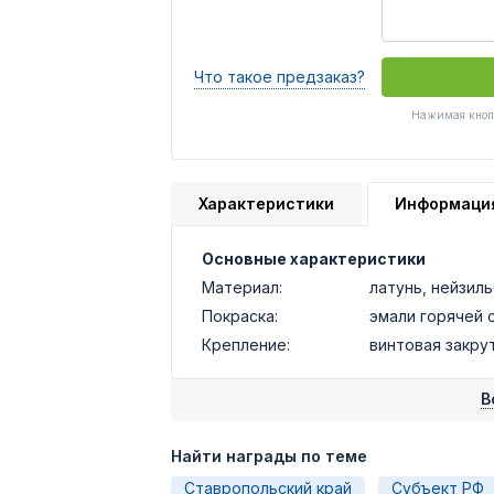
Что такое предзаказ?
Нажимая кнопк
Характеристики
Информаци
Основные характеристики
Материал:
латунь, нейзил
Покраска:
эмали горячей 
Крепление:
винтовая закру
В
Найти награды по теме
Ставропольский край
Субъект РФ