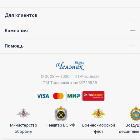
Для клиентов
Компания
Помощь
© 2008 — 2026
ТПП «Челзнак»
ТМ Товарный знак №729538
Министерство
Генштаб ВС РФ
Военно-морской
Воздуш
обороны
флот
десантные