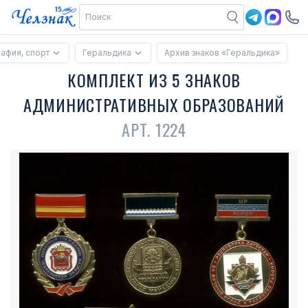
рафия, спорт
Геральдика
Архив знаков «Геральдика»
КОМПЛЕКТ ИЗ 5 ЗНАКОВ
АДМИНИСТРАТИВНЫХ ОБРАЗОВАНИЙ
АРТ. 1224