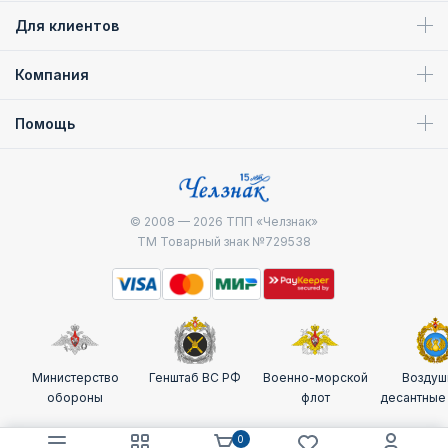
Для клиентов
Компания
Помощь
© 2008 — 2026
ТПП «Челзнак»
ТМ Товарный знак №729538
Министерство
Генштаб ВС РФ
Военно-морской
Воздуш
обороны
флот
десантные
0