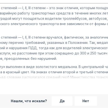
тепеней — I, II, III степени – это знак отличия, которым поо
арийную работу транспортных средств в течение многих лет. В
аградой могут поощряться водители троллейбусов, автобусов,
ского электрического транспорта вне зависимости от формы 
епеней — I, II, III степени вручался, фактически, за аналоги
му перечню требований, указанных в Положении. Так, медал
ий и нарушения ПДД, тогда как для водителей электрическог
аслуги, но расстояние при этом сокращено до 300 и 250 тыся
ов, преодоленных без нарушений.
у» выполнен в виде золотистого медальона. В центральной ч
 в красный цвет. На знаках отличия второй и третьей степени
ад словами располагался средний герб Министерства транспо
тилизованного колеса.
(высота и ширина). На тыльной части награды находилось сп
арийную работу» трёх степеней — I, II, III степени, у нас в
Нашли, что искали?
Да
Нет
течественных знаков отличия.