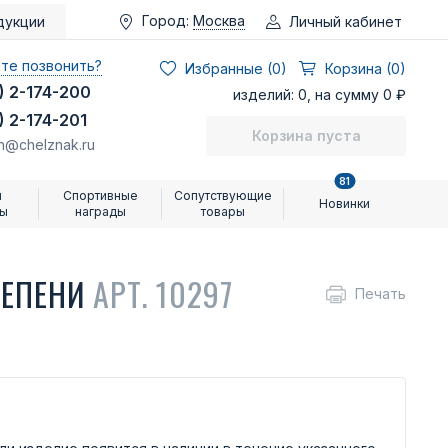
Город:
Москва
Личный кабинет
дукции
те позвонить?
Избранные (
0
)
Корзина (0)
) 2-174-200
изделий: 0, на сумму 0 ₽
) 2-174-201
Корзина пуста
n@chelznak.ru
81
и
Спортивные
Сопутствующие
Новинки
ры
награды
товары
ТЕПЕНИ
АРТ. 10297
Печать