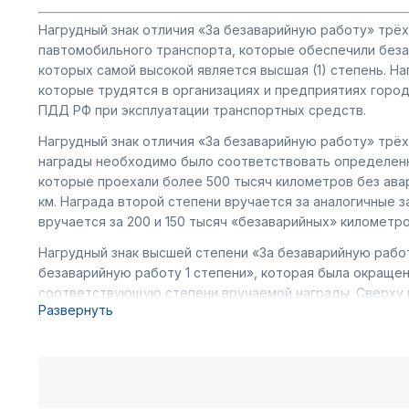
Нагрудный знак отличия «За безаварийную работу» трёх с
павтомобильного транспорта, которые обеспечили безав
которых самой высокой является высшая (1) степень. Н
которые трудятся в организациях и предприятиях город
ПДД РФ при эксплуатации транспортных средств.
Нагрудный знак отличия «За безаварийную работу» трёх ст
награды необходимо было соответствовать определенно
которые проехали более 500 тысяч километров без авар
км. Награда второй степени вручается за аналогичные з
вручается за 200 и 150 тысяч «безаварийных» километр
Нагрудный знак высшей степени «За безаварийную работ
безаварийную работу 1 степени», которая была окращена
соответствующую степени вручаемой награды. Сверху н
Развернуть
обрамление лавровыми ветвями, которые исходили из с
Габариты знака отличия составляют 42х35 миллиметров 
Если вы хотите купить нагрудный знак отличия «За безав
ценам. В нашем магазине всегда богатый ассортимент о