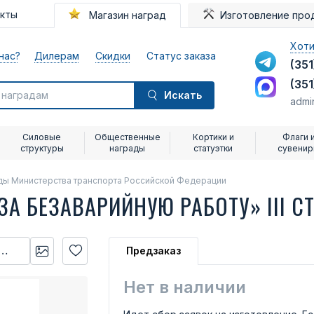
акты
Магазин наград
Изготовление про
Хоти
нас?
Дилерам
Скидки
Статус заказа
(351
(351
Искать
admi
Силовые
Общественные
Кортики и
Флаги 
структуры
награды
статуэтки
сувени
ды Министерства транспорта Российской Федерации
А БЕЗАВАРИЙНУЮ РАБОТУ» III С
Предзаказ
Нет в наличии