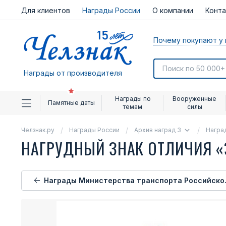
Для клиентов
Награды России
О компании
Конт
Почему покупают у 
Награды от производителя
Награды по
Вооруженные
Памятные даты
темам
силы
Челзнак.ру
Награды России
Архив наград 3
Награ
НАГРУДНЫЙ ЗНАК ОТЛИЧИЯ «З
Награды Министерства транспорта Российской Федерации