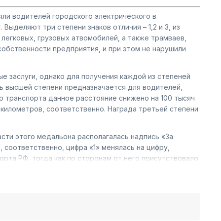
щряли водителей городского электрического в
ыделяют три степени знаков отличия – 1,2 и 3, из
 легковых, грузовых атвомобилей, а также трамваев,
собственности предприятия, и при этом не нарушили
чные заслуги, однако для получения каждой из степеней
ь высшей степени предназначается для водителей,
о транспорта данное расстояние снижено на 100 тысяч
ч километров, соответственно. Награда третьей степени
асти этого медальона располагалась надпись «За
, соответственно, цифра «1» менялась на цифру,
рта РФ, тогда как по сторонам от него присутствовало
ециальное устройство для крепления награды к одежде.
ы сможете приобрести качественную медаль по доступным