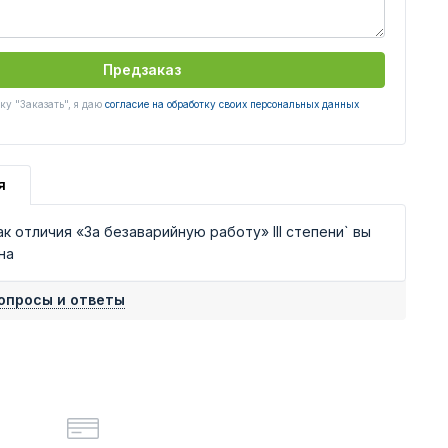
Предзаказ
у "Заказать", я даю
согласие на обработку своих персональных данных
я
 отличия «За безаварийную работу» III степени` вы
на
опросы и ответы