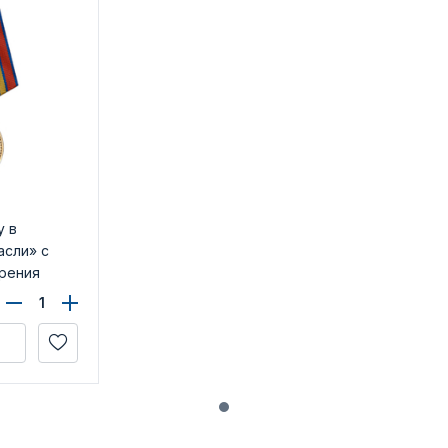
у в
асли» с
рения