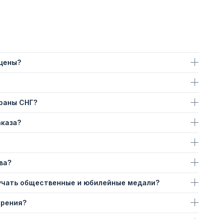
 цены?
траны СНГ?
аказа?
ва?
учать общественные и юбилейные медали?
ерения?