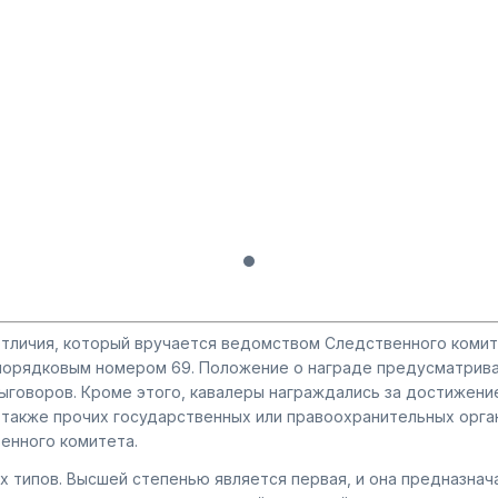
 отличия, который вручается ведомством Следственного коми
д порядковым номером 69. Положение о награде предусматрив
ыговоров. Кроме этого, кавалеры награждались за достижение
 также прочих государственных или правоохранительных орган
венного комитета.
х типов. Высшей степенью является первая, и она предназна