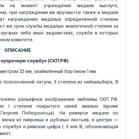
гли на момент учреждения медали выслуги,
пени, при награждении им вручаются также и медали
ат награждению медалью определённой степени
тот же срок службы медалью аналогичной степени за
 органах либо иных ведомствах, служба в которых
нном комитете.
ОПИСАНИЕ
езупречную службу» (СКП РФ)
метром 32 мм, окаймлённый бортиком 1 мм.
 позолоченной латуни, II степени из нейзильбера, III
оложено рельефное изображение эмблемы СКП РФ.
ли I степени покрытого синей эмалью (кроме
 Георгия Победоносца). На
реверсе
медали по
венка из лавровых и дубовых листьев, в центре —
лужбу» и римская цифра I, II или III, обозначающая
меет.