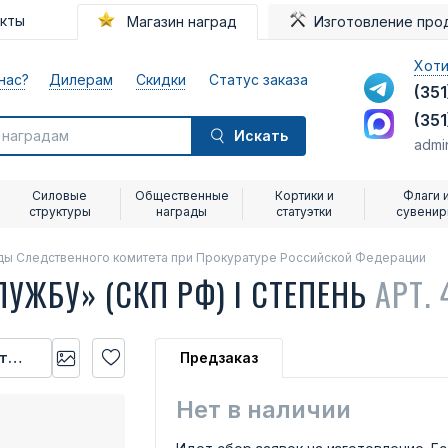
акты
Магазин наград
Изготовление про
Хоти
нас?
Дилерам
Скидки
Статус заказа
(351
(351
Искать
admi
Силовые
Общественные
Кортики и
Флаги 
структуры
награды
статуэтки
сувени
ды Следственного комитета при Прокуратуре Российской Федерации
УЖБУ» (СКП РФ) I СТЕПЕНЬ
АРТ. 
ии
Предзаказ
Нет в наличии