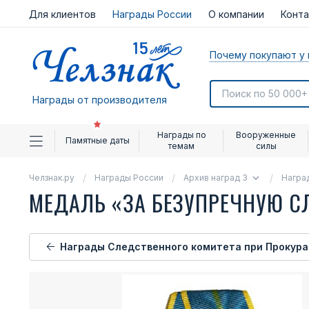
Для клиентов
Награды России
О компании
Конт
Почему покупают у 
Награды от производителя
Награды по
Вооруженные
Памятные даты
темам
силы
Челзнак.ру
Награды России
Архив наград 3
Награ
МЕДАЛЬ «ЗА БЕЗУПРЕЧНУЮ СЛ
Награды Следственного комитета при Прокуратуре Российской Федерац