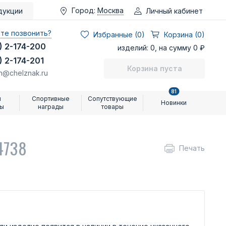
Город:
Москва
Личный кабинет
дукции
те позвонить?
Избранные (
0
)
Корзина (0)
) 2-174-200
изделий: 0, на сумму 0 ₽
) 2-174-201
Корзина пуста
n@chelznak.ru
81
и
Спортивные
Сопутствующие
Новинки
ры
награды
товары
4738
Печать