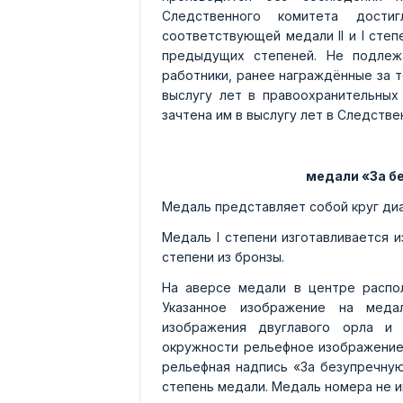
Следственного комитета дости
соответствующей медали II и I сте
предыдущих степеней. Не подлеж
работники, ранее награждённые за 
выслугу лет в правоохранительных
зачтена им в выслугу лет в Следстве
медали «За б
Медаль представляет собой круг диа
Медаль I степени изготавливается из
степени из бронзы.
На аверсе медали в центре расп
Указанное изображение на меда
изображения двуглавого орла и
окружности рельефное изображение 
рельефная надпись «За безупречную с
степень медали. Медаль номера не и