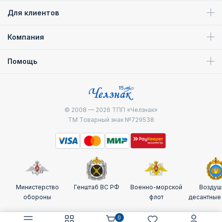
Для клиентов
Компания
Помощь
© 2008 — 2026
ТПП «Челзнак»
ТМ Товарный знак №729538
Министерство
Генштаб ВС РФ
Военно-морской
Воздуш
обороны
флот
десантные
0