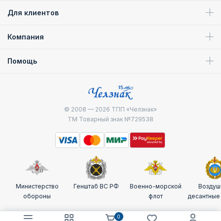
Для клиентов
Компания
Помощь
© 2008 — 2026
ТПП «Челзнак»
ТМ Товарный знак №729538
Министерство
Генштаб ВС РФ
Военно-морской
Воздуш
обороны
флот
десантные
0