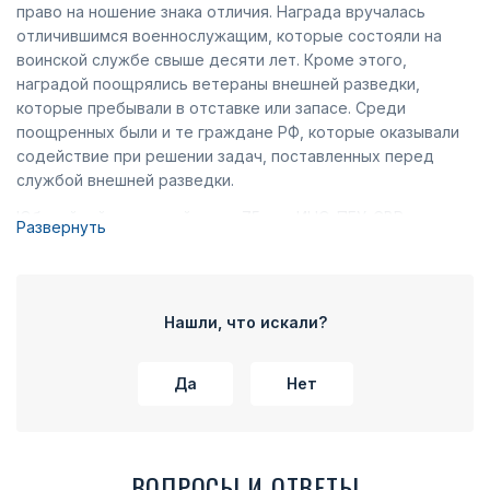
право на ношение знака отличия. Награда вручалась
отличившимся военнослужащим, которые состояли на
воинской службе свыше десяти лет. Кроме этого,
наградой поощрялись ветераны внешней разведки,
которые пребывали в отставке или запасе. Среди
поощренных были и те граждане РФ, которые оказывали
содействие при решении задач, поставленных перед
службой внешней разведки.
Юбилейный нагрудный знак «75 лет ИНО-ПГУ-СВР»
Развернуть
выполнен в виде стилизованной пятиконечной выпуклой
звезды, которая выполнялась из неоксидированного
мельхиора. К верхней части знака отличия крепится
колодка прямоугольной формы, которая покрыта
Нашли, что искали?
муаровой шелковой лентой синего цвета. На плоскости
звезды имелась круглая накладка, выполненная из
Да
Нет
латунного сплава. На ней имеются рельефные канты и
выпуклая надпись, которая выгравирована сверху на
окружности: «ИНО-ПГУ-СВР». В центральной части
колодки имелся рельефный рисунок земного шара, при
ВОПРОСЫ И ОТВЕТЫ
создании которого использовались серая и голубая