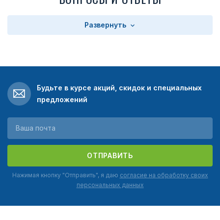
эмали. Земной шар был окрашен с помощью серой и
голубой эмали, а также окаймлен дубовой и оливковой
Развернуть
ветвями.Последние, в свою очередь, выполнены в
золотистом цвете. Сверху накладки имелась звезда,
которая покрыта была красной эмалью. Снизу на накладке
находились цифры «75», золотистого цвета. Кроме этого,
здесь были видны вогнутые буквы «лет», которые были
залиты красной эмалью.
Будьте в курсе акций, скидок и специальных
Награда была выпущена Московским монетным двором.
предложений
Ее габариты составляют 51х35 мм (высота и ширина). Если
вы хотите купить юбилейный нагрудный знак «75 лет ИНО-
ПГУ-СВР», в нашем магазине вы сможете легко найти
награду в великолепном качестве. Цена наших знаков
отличия вас приятно удивит.
ОТПРАВИТЬ
Нажимая кнопку "Отправить", я даю
согласие на обработку своих
персональных данных