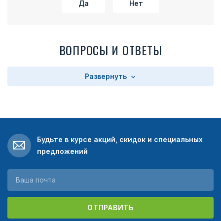
Да
Нет
ПВ ФПС был заменен эмблемой ПС ФПС.
Награда «За службу в Заполярье» выполнена была в виде
скошенного креста, покрашенного синей краской и
имевшего серебристую окантовку. Сверху на крест
ВОПРОСЫ И ОТВЕТЫ
накладывался герб ПС ФСБ, тогда как из-под эмблемы
можно было увидеть острые края перекрещенных мечей,
которые были наложены на крест. Кроме этого, крест
Развернуть
накладывался на стилизованный рисунок якоря. На
реверсе якоря была помещена надпись: «За службу в
Заполярье».
Наградная колодка медали была четырехугольной и была
обтянута муаровой лентой, ширина которой равна была
Будьте в курсе акций, скидок и специальных
24 миллиметра. Она имела широкую синюю полосу по
предложений
центру, по краям которой располагались две полосы –
белая и зеленая. Если вы хотите купить знак «За службу в
Заполярье», в нашем магазине вы сможете найти этот
знак отличия в прекрасном качестве. Наша компания
предлагает своим клиентам заказывать отечественные
ОТПРАВИТЬ
награды по доступным ценам.