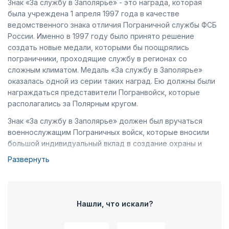
Знак «За службу в Заполярье» - это награда, которая
была учреждена 1 апреля 1997 года в качестве
ведомственного знака отличия Пограничной службы ФСБ
России. Именно в 1997 году было принято решение
создать новые медали, которыми бы поощрялись
пограничники, проходящие службу в регионах со
сложным климатом. Медаль «За службу в Заполярье»
оказалась одной из серии таких наград. Ею должны были
награждаться представители Погранвойск, которые
располагались за Полярным кругом.
Знак «За службу в Заполярье» должен был вручаться
военнослужащим Пограничных войск, которые вносили
большой индивидуальный вклад в создание охраны и
защиты государственных границ, а также за ощутимые
Развернуть
показатели в работе с личным составом и другие заслуги.
Поощрение осуществлялось после соответствующего
представления от командования Арктической группы
войск по приказу директора ФПС. Необходимо было
Нашли, что искали?
носить награду на правой части груди. В 2005 году было
повторно выпущено Положение награды, в котором герб