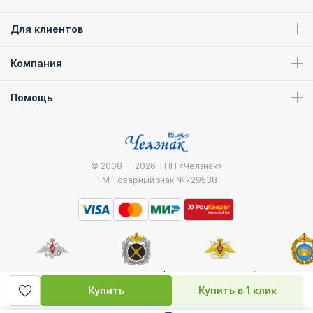
Для клиентов
Компания
Помощь
© 2008 — 2026
ТПП «Челзнак»
ТМ Товарный знак №729538
Министерство
Генштаб ВС РФ
Военно-морской
Воздуш
обороны
флот
десантные
Купить
Купить в 1 клик