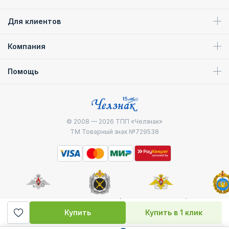
Для клиентов
Компания
Помощь
© 2008 — 2026
ТПП «Челзнак»
ТМ Товарный знак №729538
Министерство
Генштаб ВС РФ
Военно-морской
Воздуш
обороны
флот
десантные
Купить
Купить в 1 клик