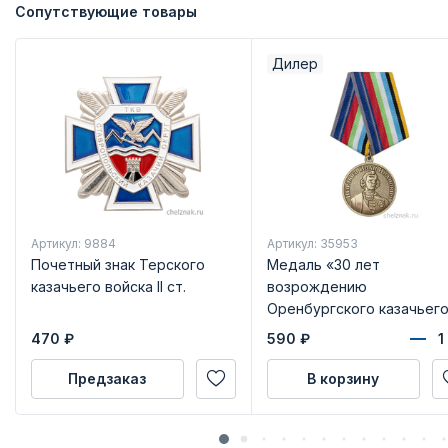
Сопутствующие товары
Дилер
Артикул: 9884
Артикул: 35953
Почетный знак Терского
Медаль «30 лет
казачьего войска II ст.
возрождению
Оренбургского казачьег
войска» с бланком
470
₽
590
₽
удостоверения
Предзаказ
В корзину