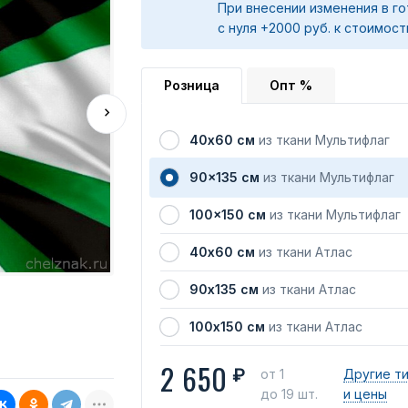
При внесении изменения в го
с нуля +2000 руб. к стоимост
Розница
Опт %
40х60 см
из ткани Мультифлаг
90x135 см
из ткани Мультифлаг
100x150 см
из ткани Мультифлаг
40х60 см
из ткани Атлас
90х135 см
из ткани Атлас
100х150 см
из ткани Атлас
2 650
₽
от 1
Другие т
до 19 шт.
и цены