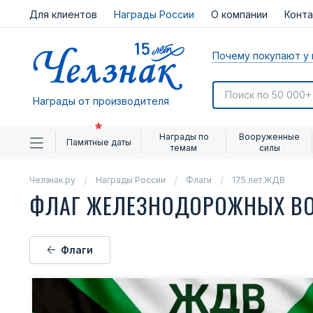
Для клиентов
Награды России
О компании
Конт
Почему покупают у 
Награды от производителя
Награды по
Вооруженные
Памятные даты
темам
силы
Челзнак.ру
Награды России
Флаги
175 лет ЖДВ
ФЛАГ ЖЕЛЕЗНОДОРОЖНЫХ В
Флаги