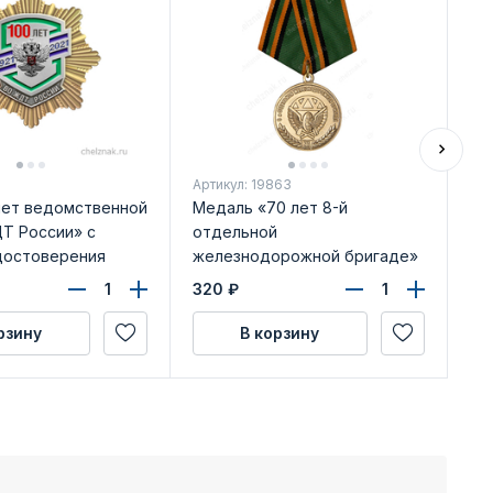
Артикул: 19863
Арт
 лет ведомственной
Медаль «70 лет 8-й
Зн
Т России» с
отдельной
же
достоверения
железнодорожной бригаде»
(н
с бланком удостоверения
320
₽
32
рзину
В корзину