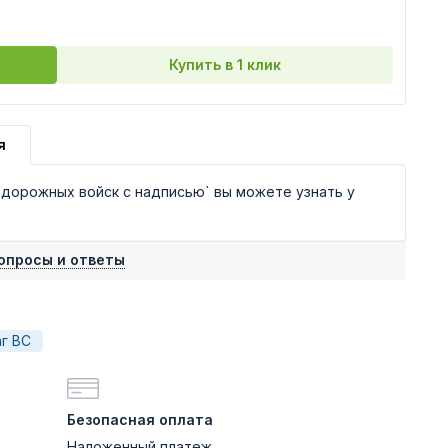
Купить в 1 клик
я
дорожных войск с надписью` вы можете узнать у
опросы и ответы
г ВС
Безопасная оплата
Наложенный платеж,