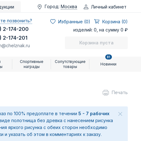
Город:
Москва
Личный кабинет
дукции
те позвонить?
Избранные (
0
)
Корзина (0)
) 2-174-200
изделий: 0, на сумму 0 ₽
) 2-174-201
Корзина пуста
n@chelznak.ru
81
и
Спортивные
Сопутствующие
Новинки
ры
награды
товары
Печать
аказ по 100% предоплате в течении
5 - 7 рабочих
 виде полотнища без древка с нанесением рисунка
ения яркого рисунка с обеих сторон необходимо
ки и указать об этом в комментариях к заказу.