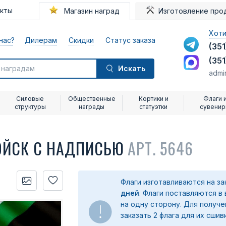
акты
Магазин наград
Изготовление про
Хоти
нас?
Дилерам
Скидки
Статус заказа
(351
(351
Искать
admi
Силовые
Общественные
Кортики и
Флаги 
структуры
награды
статуэтки
сувени
ОЙСК С НАДПИСЬЮ
АРТ. 5646
Флаги изготавливаются на з
дней
. Флаги поставляются в
на одну сторону. Для получ
заказать 2 флага для их сшив