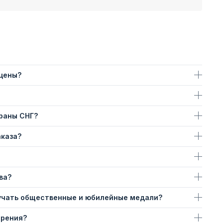
 цены?
траны СНГ?
аказа?
ва?
учать общественные и юбилейные медали?
ерения?