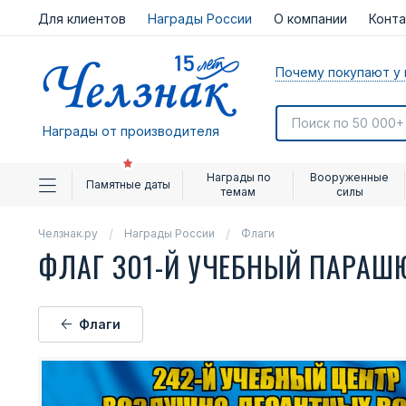
Для клиентов
Награды России
О компании
Конт
Почему покупают у 
Награды от производителя
Награды по
Вооруженные
Памятные даты
темам
силы
Челзнак.ру
Награды России
Флаги
ФЛАГ 301-Й УЧЕБНЫЙ ПАРА
Флаги