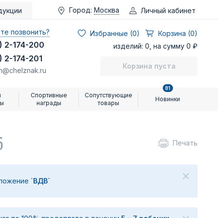
Город:
Москва
Личный кабинет
дукции
те позвонить?
Избранные (
0
)
Корзина (0)
) 2-174-200
изделий: 0, на сумму 0 ₽
) 2-174-201
Корзина пуста
n@chelznak.ru
81
и
Спортивные
Сопутствующие
Новинки
ры
награды
товары
5
Печать
дложение
`ВДВ`