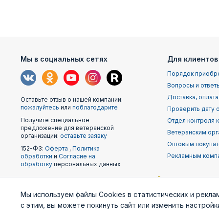
Мы в социальных сетях
Для клиентов
Порядок приобр
Вопросы и ответ
Доставка, оплата
Оставьте отзыв о нашей компании:
пожалуйтесь
или
поблагодарите
Проверить дату о
Получите специальное
Отдел контроля 
предложение для ветеранской
Ветеранским орг
организации:
оставьте заявку
Оптовым покупа
152-ФЗ:
Оферта
,
Политика
Рекламным комп
обработки
и
Согласие на
обработку
персональных данных
Наши
Мы используем файлы Cookies в статистических и рекла
партнеры
с этим, вы можете покинуть сайт или изменить настрой
Министерство
Генштаб ВС РФ
Военно-м
обороны
фло