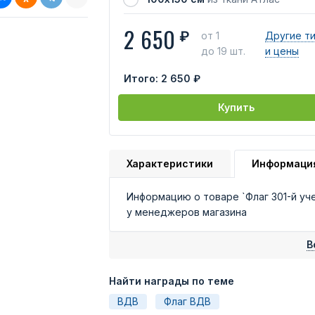
2 650
₽
от 1
Другие т
до 19 шт.
и цены
Итого:
2 650 ₽
Купить
Характеристики
Информаци
Информацию о товаре `Флаг 301-й у
у менеджеров магазина
В
Найти награды по теме
ВДВ
Флаг ВДВ