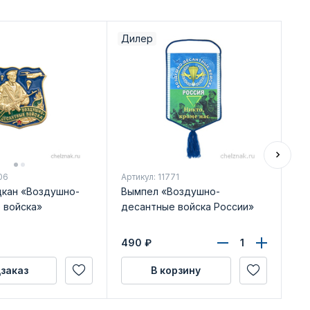
Дилер
Ди
06
Артикул: 11771
Арт
цкан «Воздушно-
Вымпел «Воздушно-
Зн
 войска»
десантные войска России»
490
₽
49
заказ
В корзину