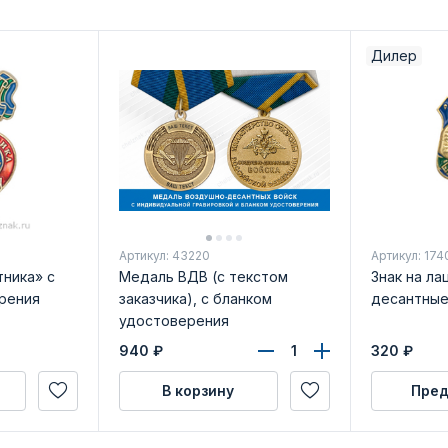
Дилер
Артикул: 43220
Артикул: 174
ника» с
Медаль ВДВ (с текстом
Знак на ла
рения
заказчика), с бланком
десантные
удостоверения
940
₽
320
₽
В корзину
Пред