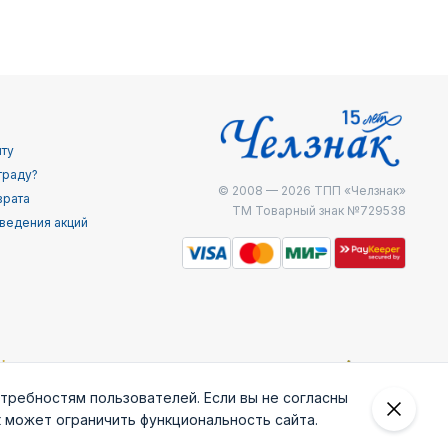
йту
граду?
© 2008 — 2026
ТПП «Челзнак»
врата
ТМ Товарный знак №729538
ведения акций
отребностям пользователей. Если вы не согласны
к может ограничить функциональность сайта.
 внешней
Железнодоржные
Министерство
МЧС России
ведки
войска РФ
внутренних дел