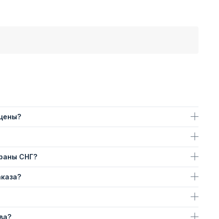
 цены?
траны СНГ?
аказа?
ва?