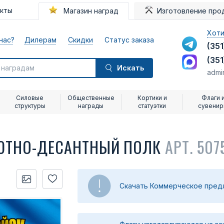
акты
Магазин наград
Изготовление про
Хоти
нас?
Дилерам
Скидки
Статус заказа
(351
(351
Искать
admi
Силовые
Общественные
Кортики и
Флаги 
структуры
награды
статуэтки
сувени
ШЮТНО-ДЕСАНТНЫЙ ПОЛК
АРТ. 507
Скачать Коммерческое пре