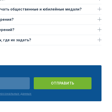
учать общественные и юбилейные медали?
ерения?
ерений?
, где их задать?
ОТПРАВИТЬ
персональных данных