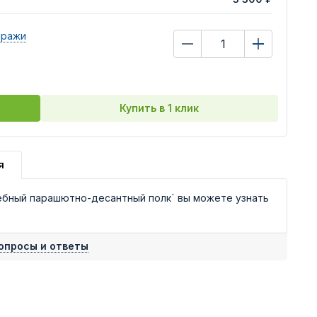
иражи
Купить в 1 клик
я
чебный парашютно-десантный полк` вы можете узнать
опросы и ответы