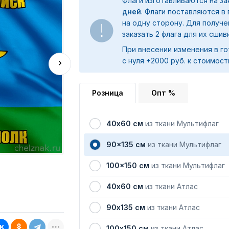
Флаги изготавливаются на з
дней
. Флаги поставляются в
на одну сторону. Для получ
заказать 2 флага для их сшив
При внесении изменения в го
с нуля +2000 руб. к стоимост
Розница
Опт %
40х60 см
из ткани Мультифлаг
90x135 см
из ткани Мультифлаг
100x150 см
из ткани Мультифлаг
40х60 см
из ткани Атлас
90х135 см
из ткани Атлас
100х150 см
из ткани Атлас