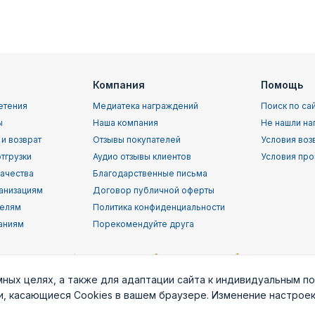
Компания
Помощь
етения
Медиатека награждений
Поиск по са
ы
Наша компания
Не нашли на
 и возврат
Отзывы покупателей
Условия воз
тгрузки
Аудио отзывы клиентов
Условия про
качества
Благодарственные письма
анизациям
Договор публичной оферты
телям
Политика конфиденциальности
аниям
Порекомендуйте друга
мных целях, а также для адаптации сайта к индивидуальным п
ки, касающиеся Cookies в вашем браузере. Изменение настрое
орской
Воздушно-
ВВС (ВКС) РФ
Пограничные
Служба
т
десантные
войска РФ
раз