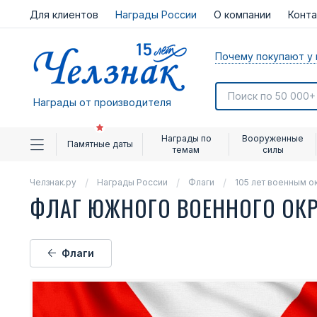
Для клиентов
Награды России
О компании
Конт
Почему покупают у 
Награды от производителя
Награды по
Вооруженные
Памятные даты
темам
силы
Челзнак.ру
Награды России
Флаги
105 лет военным о
ФЛАГ ЮЖНОГО ВОЕННОГО ОК
Флаги