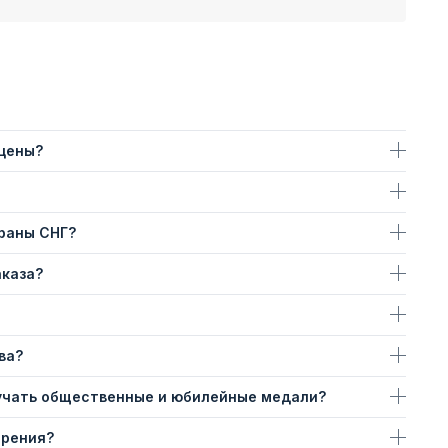
 цены?
траны СНГ?
аказа?
ва?
учать общественные и юбилейные медали?
ерения?