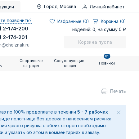
Город:
Москва
Личный кабинет
дукции
те позвонить?
Избранные (
0
)
Корзина (0)
) 2-174-200
изделий: 0, на сумму 0 ₽
) 2-174-201
Корзина пуста
n@chelznak.ru
81
и
Спортивные
Сопутствующие
Новинки
ры
награды
товары
Печать
аказ по 100% предоплате в течении
5 - 7 рабочих
 виде полотнища без древка с нанесением рисунка
ения яркого рисунка с обеих сторон необходимо
ки и указать об этом в комментариях к заказу.