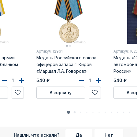
Артикул: 12961
Артикул: 102
6 армии
Медаль Российского союза
Медаль «1
 бланком
офицеров запаса г. Киров
автомобил
«Маршал Л.А. Говоров»
России»
540
₽
540
₽
В корзину
В ко
Нашли, что искали?
Да
Нет