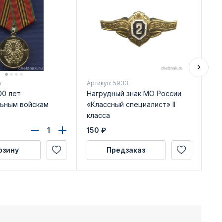
5
Артикул: 5933
Арт
00 лет
Нагрудный знак МО России
Зн
ьным войскам
«Классный специалист» II
Си
класса
Ка
уд
150
₽
1 
рзину
Предзаказ