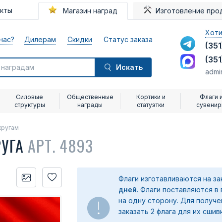
акты
Магазин наград
Изготовление про
Хоти
нас?
Дилерам
Скидки
Статус заказа
(351
(351
Искать
admi
Силовые
Общественные
Кортики и
Флаги 
структуры
награды
статуэтки
сувени
кругам
РУГА
АРТ. 4893
Флаги изготавливаются на з
дней
. Флаги поставляются в
на одну сторону. Для получ
заказать 2 флага для их сшив