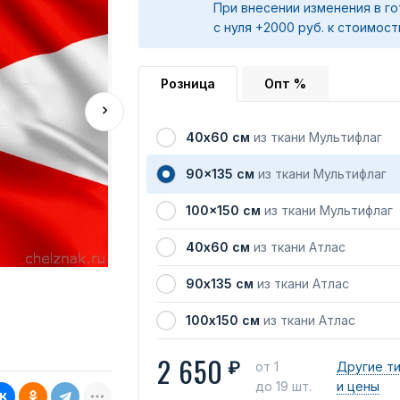
При внесении изменения в го
с нуля +2000 руб. к стоимост
Розница
Опт %
40х60 см
из ткани Мультифлаг
90x135 см
из ткани Мультифлаг
100x150 см
из ткани Мультифлаг
40х60 см
из ткани Атлас
90х135 см
из ткани Атлас
100х150 см
из ткани Атлас
2 650
₽
от 1
Другие т
до 19 шт.
и цены