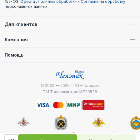
152-ФЗ:
Оферта
,
Политика обработки
и
Согласие на обработку
персональных данных
Для клиентов
Компания
Помощь
© 2008 — 2026
ТПП «Челзнак»
ТМ Товарный знак №729538
Министерство
Генштаб ВС РФ
Военно-морской
Воздуш