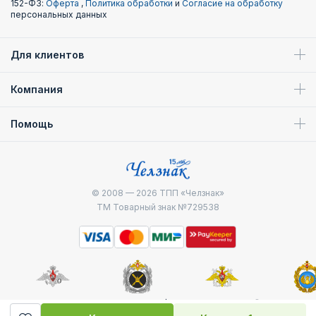
152-ФЗ:
Оферта
,
Политика обработки
и
Согласие на обработку
персональных данных
Для клиентов
Компания
Помощь
© 2008 — 2026
ТПП «Челзнак»
ТМ Товарный знак №729538
Министерство
Генштаб ВС РФ
Военно-морской
Воздуш