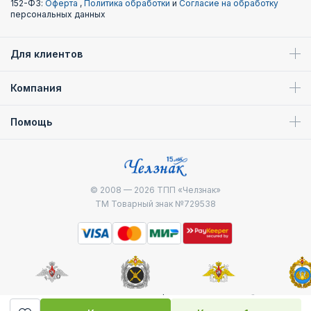
152-ФЗ:
Оферта
,
Политика обработки
и
Согласие на обработку
персональных данных
Для клиентов
Компания
Помощь
© 2008 — 2026
ТПП «Челзнак»
ТМ Товарный знак №729538
Министерство
Генштаб ВС РФ
Военно-морской
Воздуш