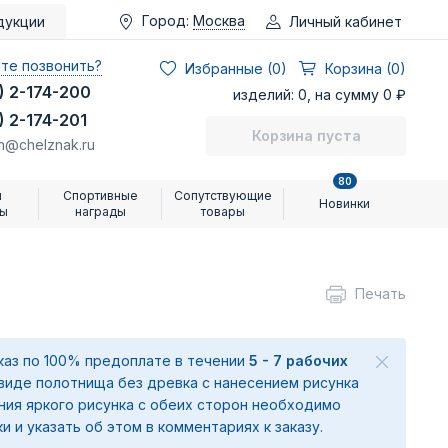
Город:
Москва
Личный кабинет
дукции
те позвонить?
Избранные (
0
)
Корзина (0)
) 2-174-200
изделий: 0, на сумму 0 ₽
) 2-174-201
Корзина пуста
n@chelznak.ru
80
и
Спортивные
Сопутствующие
Новинки
ры
награды
товары
Печать
аказ по 100% предоплате в течении
5 - 7 рабочих
 виде полотнища без древка с нанесением рисунка
ения яркого рисунка с обеих сторон необходимо
ки и указать об этом в комментариях к заказу.