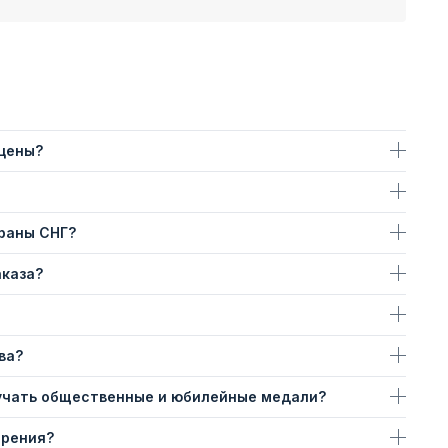
 цены?
траны СНГ?
аказа?
ва?
учать общественные и юбилейные медали?
ерения?