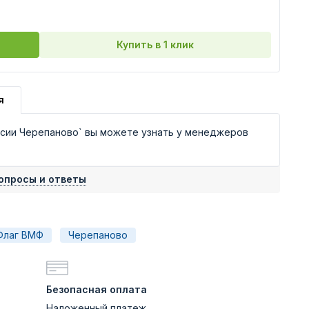
Купить в 1 клик
я
сии Черепаново` вы можете узнать у менеджеров
опросы и ответы
Флаг ВМФ
Черепаново
Безопасная оплата
Наложенный платеж,