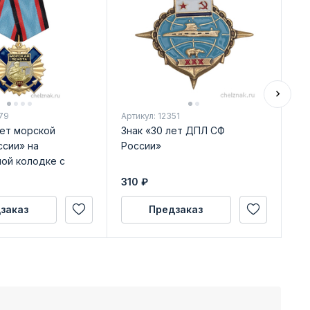
79
Артикул: 12351
Арт
лет морской
Знак «30 лет ДПЛ СФ
Ме
ссии» на
России»
мо
ной колодке с
уд
достоверения
310
₽
59
заказ
Предзаказ