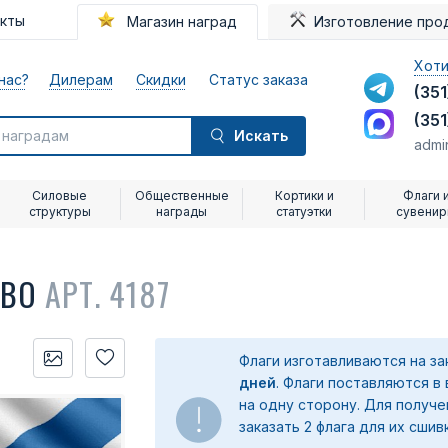
акты
Магазин наград
Изготовление про
Хоти
нас?
Дилерам
Скидки
Статус заказа
(351
(351
Искать
admi
Силовые
Общественные
Кортики и
Флаги 
структуры
награды
статуэтки
сувени
ОВО
АРТ. 4187
Флаги изготавливаются на з
дней
. Флаги поставляются в
на одну сторону. Для получ
заказать 2 флага для их сшив