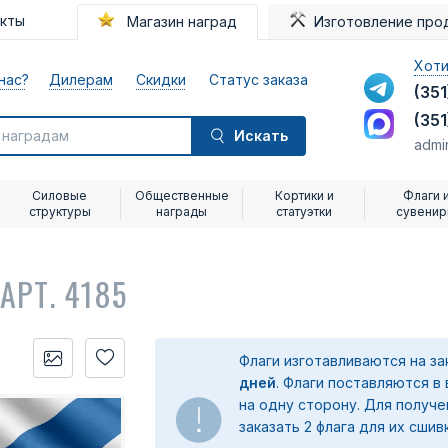
акты
Магазин наград
Изготовление про
Хоти
нас?
Дилерам
Скидки
Статус заказа
(351
(351
Искать
admi
Силовые
Общественные
Кортики и
Флаги 
структуры
награды
статуэтки
сувени
Ь
АРТ. 4185
Флаги изготавливаются на з
дней
. Флаги поставляются в
на одну сторону. Для получ
заказать 2 флага для их сшив