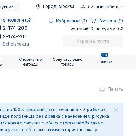
Город:
Москва
Личный кабинет
дукции
те позвонить?
Избранные (
0
)
Корзина (0)
) 2-174-200
изделий: 0, на сумму 0 ₽
) 2-174-201
Корзина пуста
n@chelznak.ru
80
и
Спортивные
Сопутствующие
Новинки
ры
награды
товары
Печать
аказ по 100% предоплате в течении
5 - 7 рабочих
 виде полотнища без древка с нанесением рисунка
ения яркого рисунка с обеих сторон необходимо
ки и указать об этом в комментариях к заказу.