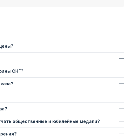
 цены?
траны СНГ?
аказа?
ва?
учать общественные и юбилейные медали?
ерения?