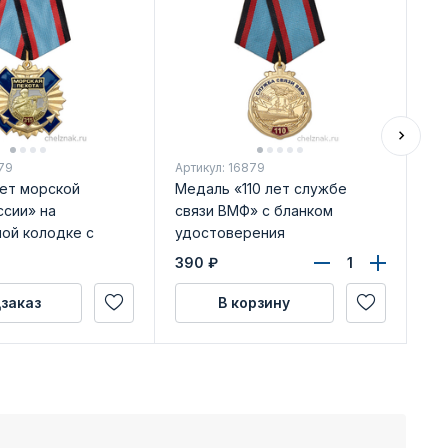
79
Артикул: 16879
Арт
лет морской
Медаль «110 лет службе
Ме
ссии» на
связи ВМФ» с бланком
Сп
ной колодке с
удостоверения
РФ
достоверения
уд
390
₽
79
заказ
В корзину