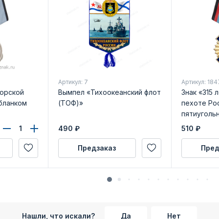
Артикул: 7
Артикул: 184
морской
Вымпел «Тихоокеанский флот
Знак «315 
бланком
(ТОФ)»
пехоте Ро
пятиуголь
бланком у
490
₽
510
₽
Предзаказ
Пред
Нашли, что искали?
Да
Нет