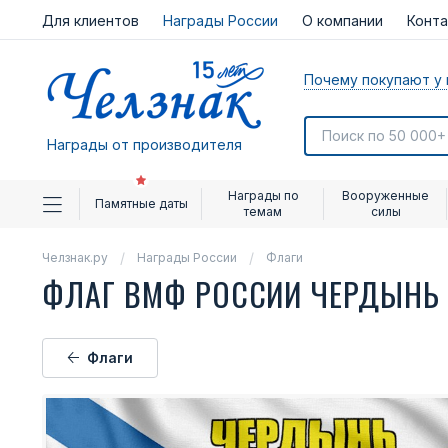
Для клиентов
Награды России
О компании
Конт
Почему покупают у 
Награды от производителя
Награды по
Вооруженные
Памятные даты
темам
силы
Челзнак.ру
Награды России
Флаги
ФЛАГ ВМФ РОССИИ ЧЕРДЫН
Флаги