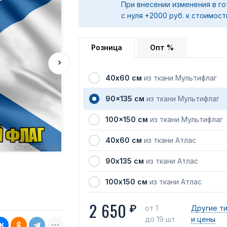
При внесении изменения в го
с нуля +2000 руб. к стоимост
Розница
Опт %
40х60 см
из ткани Мультифлаг
90x135 см
из ткани Мультифлаг
100x150 см
из ткани Мультифлаг
40х60 см
из ткани Атлас
90х135 см
из ткани Атлас
100х150 см
из ткани Атлас
2 650
₽
от 1
Другие т
до 19 шт.
и цены