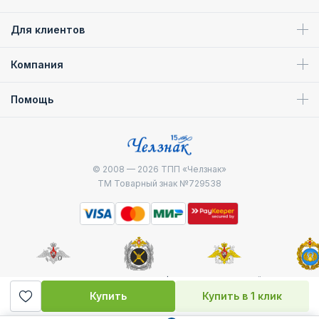
Для клиентов
Компания
Помощь
© 2008 — 2026
ТПП «Челзнак»
ТМ Товарный знак №729538
Министерство
Генштаб ВС РФ
Военно-морской
Воздуш
обороны
флот
десантные
Купить
Купить в 1 клик