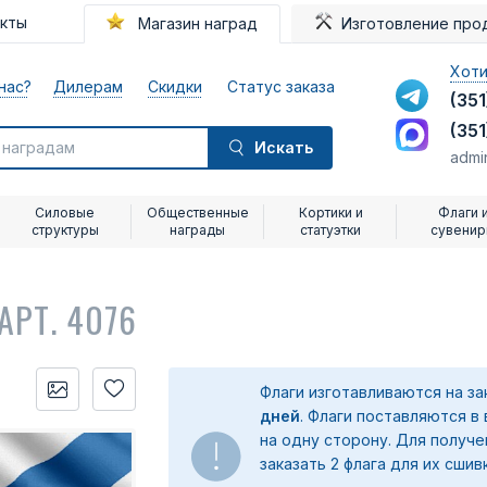
акты
Магазин наград
Изготовление про
Хоти
нас?
Дилерам
Скидки
Статус заказа
(351
(351
Искать
admi
Силовые
Общественные
Кортики и
Флаги 
структуры
награды
статуэтки
сувени
АРТ. 4076
Флаги изготавливаются на з
дней
. Флаги поставляются в
на одну сторону. Для получ
заказать 2 флага для их сшив