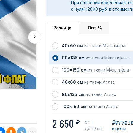
При внесении изменения в го
с нуля +2000 руб. к стоимост
Розница
Опт %
40х60 см
из ткани Мультифлаг
90x135 см
из ткани Мультифлаг
100x150 см
из ткани Мультифлаг
40х60 см
из ткани Атлас
90х135 см
из ткани Атлас
100х150 см
из ткани Атлас
2 650
₽
от 1
Другие т
до 19 шт.
и цены