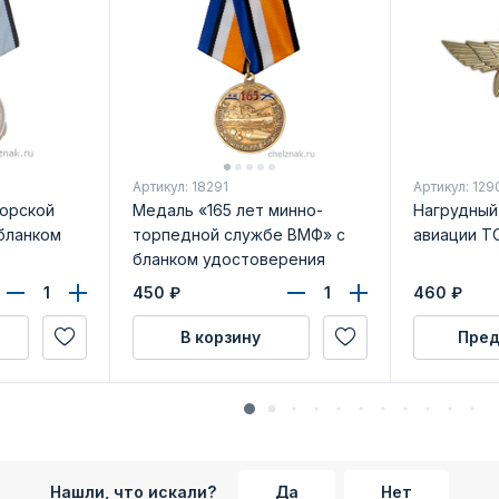
Артикул: 18291
Артикул: 129
морской
Медаль «165 лет минно-
Нагрудный
бланком
торпедной службе ВМФ» с
авиации Т
бланком удостоверения
450
₽
460
₽
В корзину
Пред
Нашли, что искали?
Да
Нет