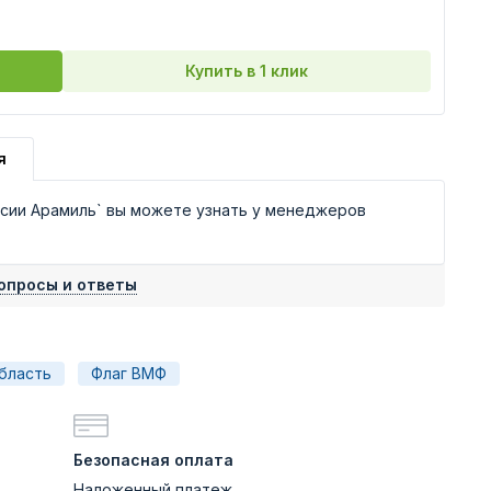
Купить в 1 клик
я
сии Арамиль` вы можете узнать у менеджеров
опросы и ответы
бласть
Флаг ВМФ
Безопасная оплата
Наложенный платеж,