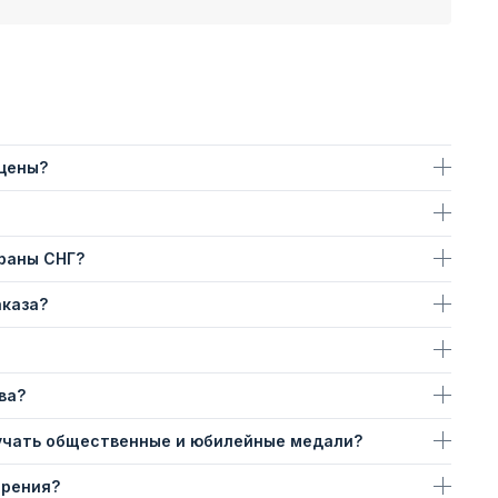
 цены?
траны СНГ?
аказа?
ва?
учать общественные и юбилейные медали?
ерения?