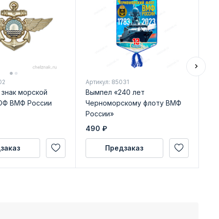
02
Артикул: 85031
Арт
 знак морской
Вымпел «240 лет
Зн
ОФ ВМФ России
Черноморскому флоту ВМФ
Ро
России»
490
₽
31
заказ
Предзаказ