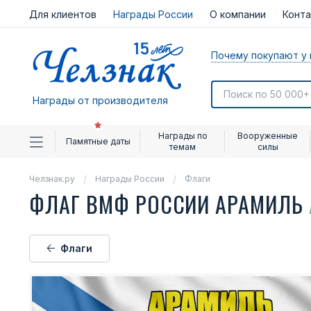
Для клиентов
Награды России
О компании
Конт
Почему покупают у 
Награды от производителя
Награды по
Вооруженные
Памятные даты
темам
силы
Челзнак.ру
Награды России
Флаги
ФЛАГ ВМФ РОССИИ АРАМИЛЬ
Флаги