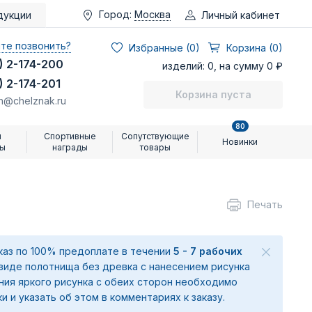
Город:
Москва
Личный кабинет
дукции
те позвонить?
Избранные (
0
)
Корзина (0)
) 2-174-200
изделий: 0, на сумму 0 ₽
) 2-174-201
Корзина пуста
n@chelznak.ru
80
и
Спортивные
Сопутствующие
Новинки
ры
награды
товары
Печать
аказ по 100% предоплате в течении
5 - 7 рабочих
 виде полотнища без древка с нанесением рисунка
ения яркого рисунка с обеих сторон необходимо
ки и указать об этом в комментариях к заказу.