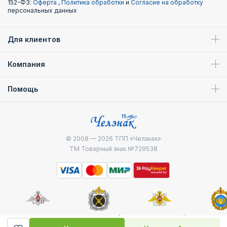
152-ФЗ:
Оферта
,
Политика обработки
и
Согласие на обработку
персональных данных
Для клиентов
Компания
Помощь
© 2008 — 2026
ТПП «Челзнак»
ТМ Товарный знак №729538
Министерство
Генштаб ВС РФ
Военно-морской
Воздуш