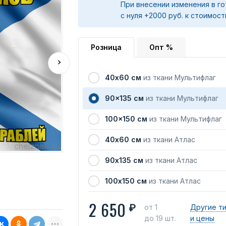
При внесении изменения в го
с нуля +2000 руб. к стоимост
Розница
Опт %
40х60 см
из ткани Мультифлаг
90x135 см
из ткани Мультифлаг
100x150 см
из ткани Мультифлаг
40х60 см
из ткани Атлас
90х135 см
из ткани Атлас
100х150 см
из ткани Атлас
2 650
₽
от 1
Другие т
до 19 шт.
и цены