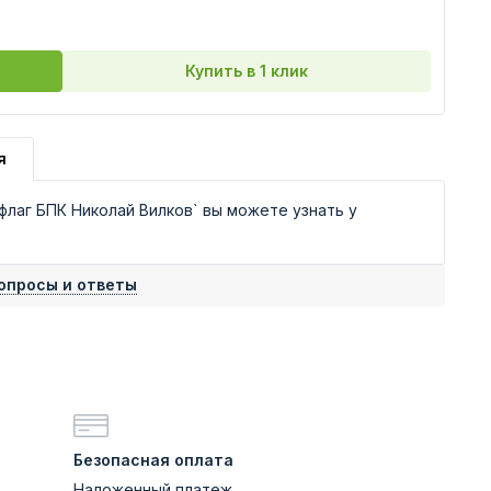
Купить в 1 клик
я
лаг БПК Николай Вилков` вы можете узнать у
опросы и ответы
Безопасная оплата
Наложенный платеж,