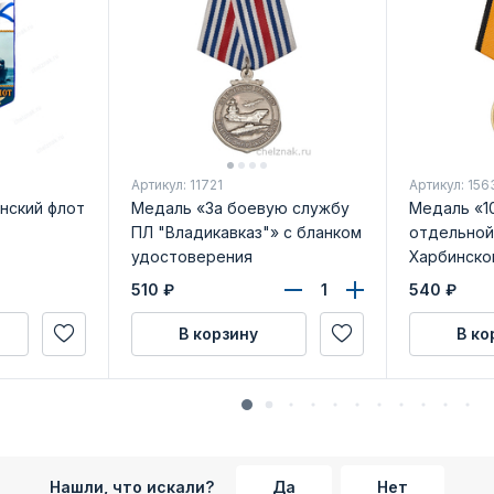
Артикул: 11721
Артикул: 156
нский флот
Медаль «За боевую службу
Медаль «10
ПЛ "Владикавказ"» с бланком
отдельной
удостоверения
Харбинско
бланком у
510
₽
540
₽
В корзину
В ко
Нашли, что искали?
Да
Нет