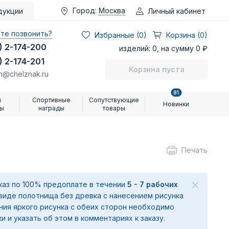
Город:
Москва
Личный кабинет
дукции
те позвонить?
Избранные (
0
)
Корзина (0)
) 2-174-200
изделий: 0, на сумму 0 ₽
) 2-174-201
Корзина пуста
n@chelznak.ru
81
и
Спортивные
Сопутствующие
Новинки
ры
награды
товары
Печать
аказ по 100% предоплате в течении
5 - 7 рабочих
 виде полотнища без древка с нанесением рисунка
ения яркого рисунка с обеих сторон необходимо
ки и указать об этом в комментариях к заказу.