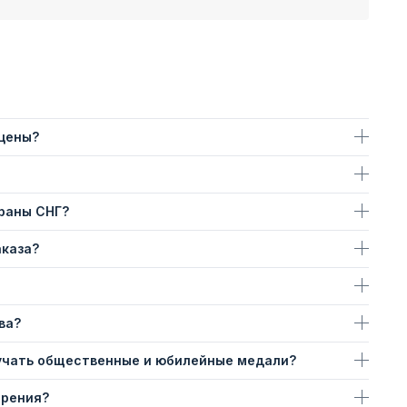
 цены?
траны СНГ?
аказа?
ва?
учать общественные и юбилейные медали?
ерения?