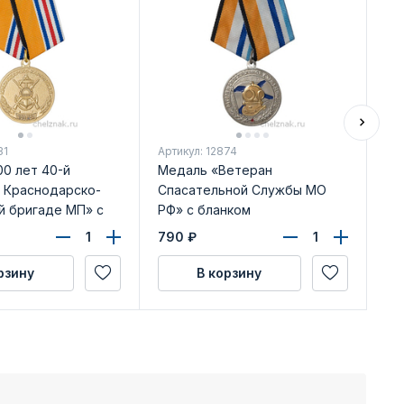
31
Артикул: 12874
Арт
0 лет 40-й
Медаль «Ветеран
Вы
 Краснодарско-
Спасательной Службы МО
й бригаде МП» с
РФ» с бланком
достоверения
удостоверения
790
₽
49
рзину
В корзину