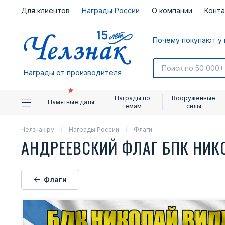
Для клиентов
Награды России
О компании
Конт
Почему покупают у 
Награды от производителя
Награды по
Вооруженные
Памятные даты
темам
силы
Челзнак.ру
Награды России
Флаги
АНДРЕЕВСКИЙ ФЛАГ БПК НИ
Флаги