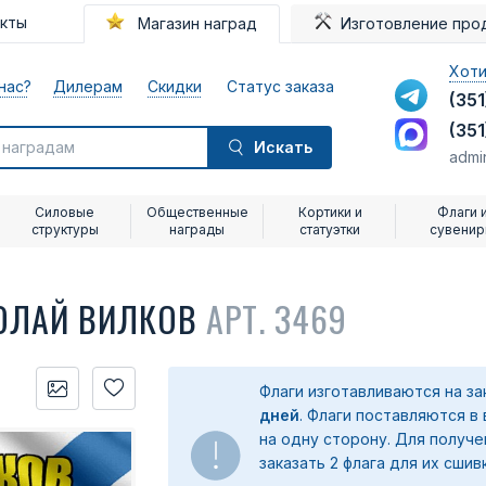
акты
Магазин наград
Изготовление про
Хоти
нас?
Дилерам
Скидки
Статус заказа
(351
(351
Искать
admi
Силовые
Общественные
Кортики и
Флаги 
структуры
награды
статуэтки
сувени
КОЛАЙ ВИЛКОВ
АРТ. 3469
Флаги изготавливаются на з
дней
. Флаги поставляются в
на одну сторону. Для получ
заказать 2 флага для их сшив